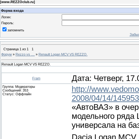
[
www.REZZOclub.ru
]
Форма входа
Логин:
Пароль:
запомнить
Забыл
Страница
1
из
1
1
Форум
»
Rezzo vs ....
»
Renault Logan MCV VS REZZO.
Renault Logan MCV VS REZZO.
Дата: Четверг, 17
Fram
Группа: Модераторы
http://www.vedomos
Сообщений:
353
Статус:
Оффлайн
2008/04/14/145953
«АвтоВАЗ» в очер
модельного ряда 
универсала на баз
Dacia Logan MCV