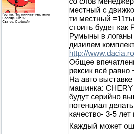
со слов менеджер
местный с движком
Группа: Постоянные участники
ти местный =11ты
Сообщений:
92
Статус:
Оффлайн
стоить будет как 
Румыны в логаны в
дизилем комплекту
http://www.dacia.r
Общее впечатлени
рексик всё равно 
На авто выставке
машинка: CHERY 
будут серийно вы
потенциал делать
качество- 3-5 лет 
Каждый может ош