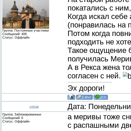
покатались с ним,
Когда искал себе
(понравилась на 
Группа: Постоянные участники
Потом когда повн
Сообщений:
408
Статус:
Оффлайн
подходить не хоте
Такое ощущение б
получилась Мери
А в Рекса жена то
согласен с ней.
Эх дороги!
Дата: Понедельник
corsar
Группа: Заблокированные
а меривы тоже сн
Сообщений:
6
Статус:
Оффлайн
с распашными дв