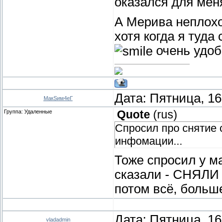
оказался для меня
А Мерива неплохо
хотя когда я туда
очень удобн
Дата: Пятница, 16
МакSим4еГ
Группа: Удаленные
Quote
(
rus
)
Спросил про снятие с
инфомации...
Тоже спросил у м
сказали - СНЯЛИ
потом всё, больше 
Дата: Пятница, 16
vladadmin