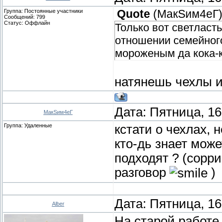
Группа: Постоянные участники
Quote
(
МакSим4еГ
Сообщений:
799
Статус:
Оффлайн
Только вот светласть
отношении семейного
мороженым да кока-
натянешь чехлы и
Дата: Пятница, 16
МакSим4еГ
Группа: Удаленные
кстати о чехлах, 
кто-дь знает може
подходят ? (сорри
разговор
)
Дата: Пятница, 16
Alber
На старой работе