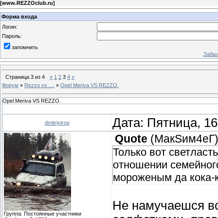
[
www.REZZOclub.ru
]
Форма входа
Логин:
Пароль:
запомнить
Забыл
Страница
3
из
4
«
1
2
3
4
»
Форум
»
Rezzo vs ....
»
Opel Meriva VS REZZO.
Opel Meriva VS REZZO.
Дата: Пятница, 16
dmitriytrop
Quote
(
МакSим4еГ
Только вот светласть
отношении семейного
мороженым да кока-к
Не намучаешся вс
Группа: Постоянные участники