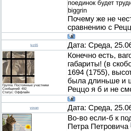
поединок будет трудн
biggrin
Почему же не чес
сравнению с Рецц
Дата: Среда, 25.0
lvz65
Конечно есть, ваг
габариты! (в скоб
1694 (1755), высо
была длиньше и ш
Группа: Постоянные участники
Реццо я б и не см
Сообщений:
492
Статус:
Оффлайн
Дата: Среда, 25.0
vovan
Во-во если-б к п
Петра Петровича