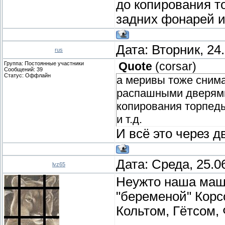
до копирования т
задних фонарей и 
Дата: Вторник, 24
rus
Группа: Постоянные участники
Quote
(
corsar
)
Сообщений:
39
Статус:
Оффлайн
а меривы тоже снима
распашными дверями
копирования торпеды
и т.д.
И всё это через дв
Дата: Среда, 25.0
lvz65
Неужто наша маши
"беременой" Корс
Кольтом, Гётсом,