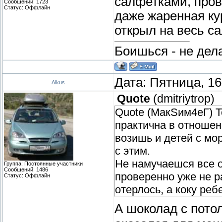
салфетками, прове
Сообщений:
1723
Статус:
Оффлайн
даже жаренная ку
открыл на весь с
Боишься - не дела
Дата: Пятница, 16
Alkus
Quote
(
dmitriytrop
)
Quote (МакSим4еГ) Т
практична в отношен
возишь и детей с мо
с этим.
Не намучаешся все 
Группа: Постоянные участники
Сообщений:
1486
проверенно уже не ра
Статус:
Оффлайн
отерлось, а коку ре
А шоколад с пото