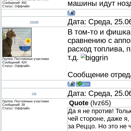
машины идут ноз
Сообщений:
492
Статус:
Оффлайн
Дата: Среда, 25.0
vovan
В том-то и фишка
сравнению с аппо
расход топлива, п
т.д.
Группа: Постоянные участники
Сообщений:
424
Статус:
Оффлайн
Сообщение отред
Дата: Среда, 25.0
rus
Группа: Постоянные участники
Quote
(
lvz65
)
Сообщений:
39
Статус:
Оффлайн
Да я не против! Толь
чей стороне, даже я
за Реццо. Но это не 