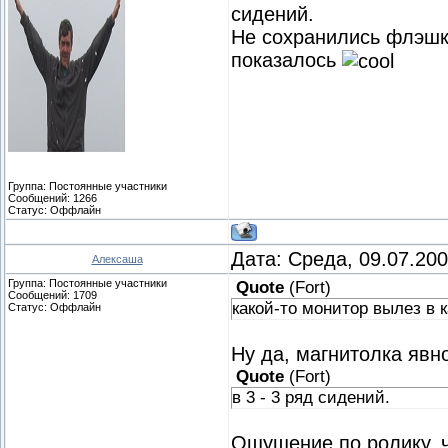
сидений.
Не сохранились флэшки
показалось
Группа: Постоянные участники
Сообщений:
1266
Статус:
Оффлайн
Дата: Среда, 09.07.20
Алексаша
Группа: Постоянные участники
Quote
(
Fort
)
Сообщений:
1709
какой-то монитор вылез в 
Статус:
Оффлайн
Ну да, магнитолка явно
Quote
(
Fort
)
в 3 - 3 ряд сидений.
Ощущение по ролику, чт