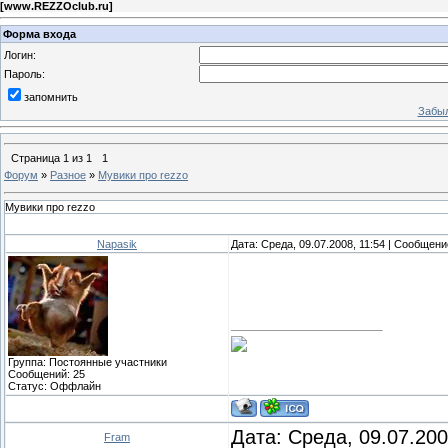
[
www.REZZOclub.ru
]
Форма входа
Логин:
Пароль:
запомнить
Забыл
Страница
1
из
1
1
Форум
»
Разное
»
Мувики про rezzo
Мувики про rezzo
Napasik
Дата: Среда, 09.07.2008, 11:54 | Сообщен
Группа: Постоянные участники
Сообщений:
25
Статус:
Оффлайн
Дата: Среда, 09.07.20
Fram