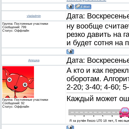
торможений, за иск
экстренных ситуаций
Дата: Воскресенье
vladadmin
обеспечить нормаль
Группа: Постоянные участники
ну вообще считае
деталей тормозной с
Сообщений:
799
Статус:
Оффлайн
• Для предотвращен
резко давить на г
двигателя и в целях
и будет сотня на 
избегайте резкого тр
и разгонов, а также 
Дата: Воскресенье
Апешка
движения с высокой 
А кто и как перек
• При разгоне на по
оборотам. Алгори
не нажимайте до кон
акселератора.
2-20; 3-40; 4-60; 5-
• Не допускается бук
Каждый может ош
автомобилей.
Группа: Постоянные участники
Сообщений:
92
Статус:
Оффлайн