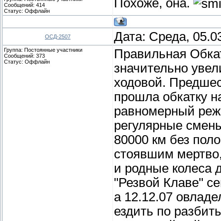
Похоже, она.
Сообщений:
414
Статус:
Оффлайн
Дата: Среда, 05.0
ОСД-2507
Группа: Постоянные участники
Правильная Обкат
Сообщений:
373
Статус:
Оффлайн
значительно увел
ходовой. Предшес
прошла обкатку н
равномерный режи
регулярные смены 
80000 км без пол
стоявшим мертво,
и родные колеса 
"Резвой Клаве" се
а 12.12.07 овладе
ездить по разбит