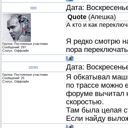
Дата: Воскресенье
mimi
Quote
(
Апешка
)
А кто и как переключ
Я редко смотрю н
Группа: Постоянные участники
Сообщений:
297
пора переключать
Статус:
Оффлайн
Дата: Воскресенье
sergey
Группа: Постоянные участники
Я обкатывал машин
Сообщений:
25
Статус:
Оффлайн
по трассе можно е
форуме вычитал к
скоростью.
Там была целая с
Если найду вылож