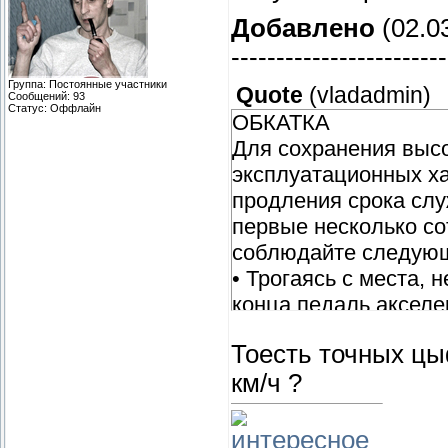
Добавлено
(02.03
------------------------
Группа: Постоянные участники
Quote
(
vladadmin
)
Сообщений:
93
Статус:
Оффлайн
ОБКАТКА
Для сохранения выс
эксплуатационных ха
продления срока сл
первые несколько со
соблюдайте следующ
• Трогаясь с места, 
конца педаль акселе
• Начинайте движени
Тоесть точных цыф
прогрева двигателя.
км/ч ?
• Не повышайте све
двигателя.
• Старайтесь избегат
интересное