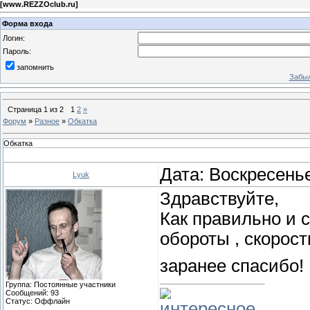
[
www.REZZOclub.ru
]
Форма входа
Логин:
Пароль:
запомнить
Забыл
Страница
1
из
2
1
2
»
Форум
»
Разное
»
Обкатка
Обкатка
Дата: Воскресенье
Lyuk
Здравствуйте,
Как правильно и 
обороты , скорость 
заранее спасибо!
Группа: Постоянные участники
Сообщений:
93
Статус:
Оффлайн
интересное