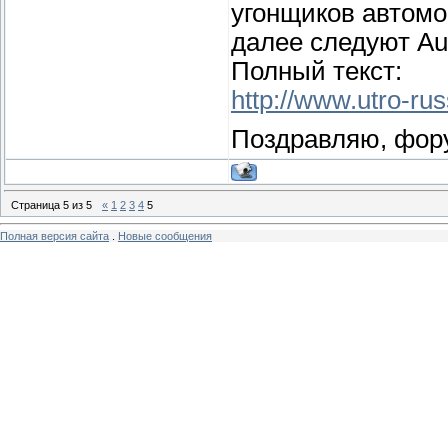
угонщиков автомо
далее следуют Au
Полный текст:
http://www.utro-ru
Поздравляю, фору
Страница
5
из
5
«
1
2
3
4
5
Полная версия сайта
.
Новые сообщения