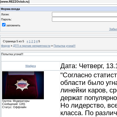
[
www.REZZOclub.ru
]
Форма входа
Логин:
Пароль:
запомнить
Забыл
Страница
5
из
5
«
1
2
3
4
5
Форум
»
ДТП и прочие неприятности
»
Попытка угона!!!
Попытка угона!!!
Дата: Четверг, 13
Wadjara
"Согласно статист
области было угн
линейки каров, ср
держат популярно
Группа: Модераторы
Но лидерство, вс
Сообщений:
1281
Статус:
Оффлайн
класса. По разл