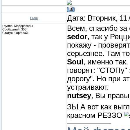
Дата: Вторник, 11
Fram
Группа: Модераторы
Всем, спасибо за 
Сообщений:
353
Статус:
Оффлайн
sedor
, так у Рец
покажу - проверят
серьезнее. Там то
Soul
, именно так
говорят: "СТОПу" 
дорогу". Но при э
устраивают.
nutsey
, Вы правы
ЗЫ А вот как выг
красном РЕЗЗО