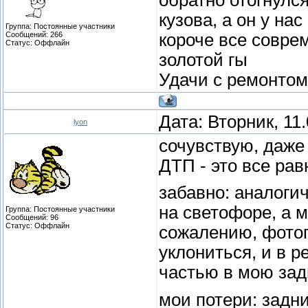
кузова, а он у нас
Группа: Постоянные участники
Сообщений:
266
короче все совре
Статус:
Оффлайн
золотой гы
Удачи с ремонтом
Дата: Вторник, 11
lyon
сочувствую, даже
ДТП - это все ра
забавно: аналоги
на светофоре, а м
Группа: Постоянные участники
Сообщений:
96
Статус:
Оффлайн
сожалению, фотог
уклониться, и в р
частью в мою за
мои потери: задн