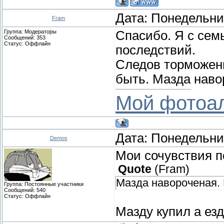
Дата: Понедельник
Fram
Группа: Модераторы
Спасибо. Я с сем
Сообщений:
353
Статус:
Оффлайн
последствий.
Следов торможени
быть. Мазда наво
Мой фотоа
Дата: Понедельник
Demos
Мои сочувствия п
Quote
(
Fram
)
Мазда навороченая. 
Группа: Постоянные участники
Сообщений:
540
Статус:
Оффлайн
Мазду купил а езд