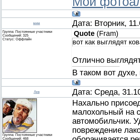
Мой фотоа
Дата: Вторник, 11
мим
Группа: Постоянные участники
Quote
(
Fram
)
Сообщений:
325
Статус:
Оффлайн
вот как выглядят к
Отлично выглядят
В таком вот духе, 
Дата: Среда, 31.1
Лев
Нахально присоед
малохольный на 
автомобильчик. У
повреждение лако
Группа: Постоянные участники
оборачивается ре
Сообщений:
468