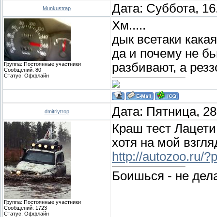
Дата: Суббота, 16
Munkustrap
Хм.....
дык всетаки какая
да и почему не б
разбивают, а реззо 
Группа: Постоянные участники
Сообщений:
80
Статус:
Оффлайн
Дата: Пятница, 28
dmitriytrop
Краш тест Лацети 
хотя на мой взгл
http://autozoo.ru/
Боишься - не дела
Группа: Постоянные участники
Сообщений:
1723
Статус:
Оффлайн