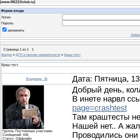
[
www.REZZOclub.ru
]
Форма входа
Логин:
Пароль:
запомнить
Забыл
Страница
1
из
1
1
Форум
»
ДТП и прочие неприятности
»
Краш-тест
Краш-тест
Дата: Пятница, 13
Владимир_36
Добрый день, кол
В инете нарвл сс
page=crashtest
Там краштесты н
Нашей нет.. А жаль
Группа: Постоянные участники
Проводились они 
Сообщений:
436
Статус:
Оффлайн