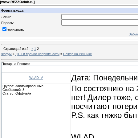
[
www.REZZOclub.ru
]
Форма входа
Логин:
Пароль:
запомнить
Забыл
Страница
2
из
2
«
1
2
Форум
»
ДТП и прочие неприятности
»
Пожар на Реццике
Пожар на Реццике
Дата: Понедельник
WLAD_V
Группа: Заблокированные
По состоянию на 2
Сообщений:
8
Статус:
Оффлайн
нет! Дилер тоже, 
посчитают потери
P.S. как тяжко б
WLAD