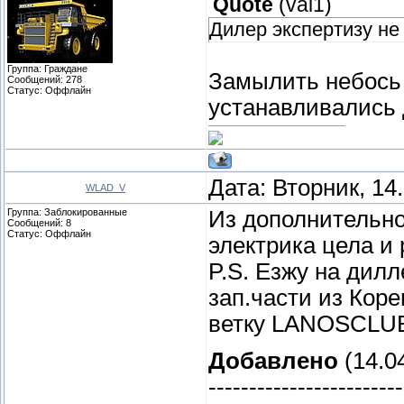
Quote
(
val1
)
Дилер экспертизу не
Группа: Граждане
Замылить небось 
Сообщений:
278
Статус:
Оффлайн
устанавливались
Дата: Вторник, 14
WLAD_V
Группа: Заблокированные
Из дополнительно
Сообщений:
8
Статус:
Оффлайн
электрика цела и 
P.S. Езжу на дил
зап.части из Кор
ветку LANOSCLU
Добавлено
(14.04
------------------------