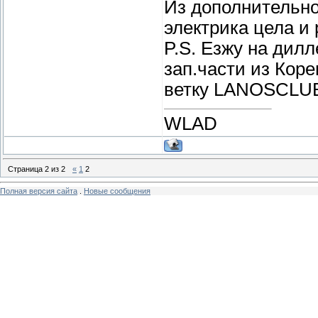
Из дополнительно
электрика цела и 
P.S. Езжу на дил
зап.части из Кор
ветку LANOSCLU
WLAD
Страница
2
из
2
«
1
2
Полная версия сайта
.
Новые сообщения