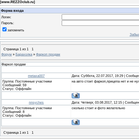
[
www.REZZOclub.ru
]
Форма входа
Логин:
Пароль:
запомнить
Забыл
Страница
1
из
1
1
Форум
»
Барахолка
»
Фаркоп продам
Фаркоп продам
metaxa007
Дата: Суббота, 22.07.2017, 19:29 | Сообщ
Группа: Постоянные участники
на авто стоит фаркоп,прицепа нет и не ну
Сообщений:
59
Статус:
Оффлайн
nnsyches
Дата: Четверг, 03.08.2017, 12:15 | Сообще
Группа: Постоянные участники
сколько стоит и фото желательно
Сообщений:
8
Статус:
Оффлайн
Страница
1
из
1
1