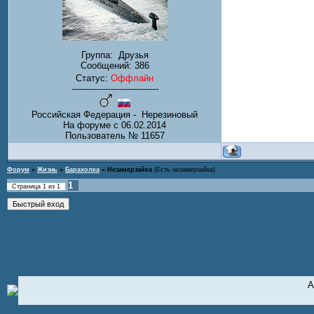
Группа:
Друзья
Сообщений:
386
Статус:
Оффлайн
-------------------------------
Российская Федерация - Нерезиновый
На форуме с 06.02.2014
Пользователь № 11657
Форум
»
Жизнь
»
Барахолка
»
Незамерзайка
(Есть незамерзайка)
1
Страница
1
из
1
А