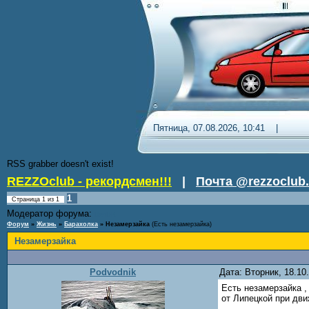
Пятница, 07.08.2026, 10:41 
RSS grabber doesn't exist!
REZZOclub - рекордсмен!!!
|
Почта @rezzoclub.
1
Страница
1
из
1
Модератор форума:
DenDR
Форум
»
Жизнь
»
Барахолка
»
Незамерзайка
(Есть незамерзайка)
Незамерзайка
Podvodnik
Дата: Вторник, 18.1
Есть незамерзайка ,
от Липецкой при движ