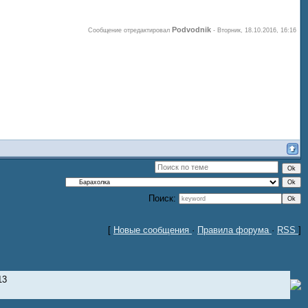
Podvodnik
Сообщение отредактировал
-
Вторник, 18.10.2016, 16:16
Поиск:
[
Новые сообщения
·
Правила форума
·
RSS
]
13