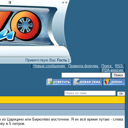
Приветствую Вас
Гость
|
[
Новые сообщения
·
Правила форума
·
Поиск
·
RSS
]
[
PDA-версия
]
оз из Царицино или Бирюлёво восточное. Я их всё время путаю - слева
нку в 5 литров.