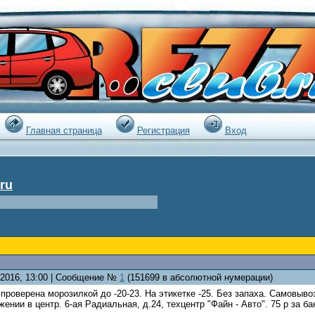
|
Главная страница
Регистрация
Вход
ru
0.2016, 13:00 | Сообщение №
1
(151699 в абсолютной нумерации)
 проверена морозилкой до -20-23. На этикетке -25. Без запаха. Самовыв
ении в центр. 6-ая Радиальная, д.24, техцентр "Файн - Авто". 75 р за ба