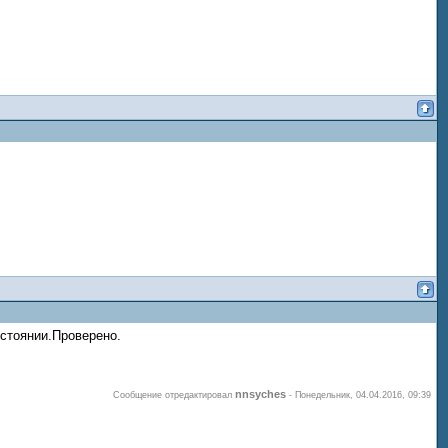
остоянии.Проверено.
nnsyches
Сообщение отредактировал
-
Понедельник, 04.04.2016, 09:39