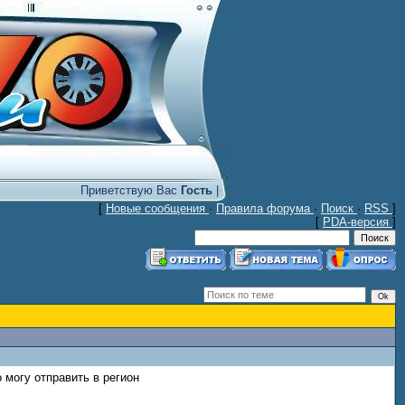
Приветствую Вас
Гость
|
[
Новые сообщения
·
Правила форума
·
Поиск
·
RSS
]
[
PDA-версия
]
 могу отправить в регион