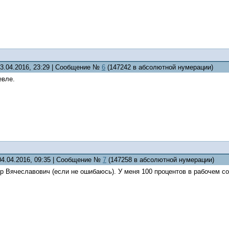
03.04.2016, 23:29 | Сообщение №
6
(147242 в абсолютной нумерации)
евле.
04.04.2016, 09:35 | Сообщение №
7
(147258 в абсолютной нумерации)
р Вячеславович (если не ошибаюсь). У меня 100 процентов в рабочем с