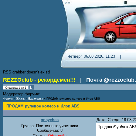
Четверг, 06.08.2026, 11:23 
RSS grabber doesn't exist!
REZZOclub - рекордсмен!!!
|
Почта @rezzoclub.
1
Страница
1
из
1
Модератор форума:
DenDR
Форум
»
Жизнь
»
Барахолка
»
ПРОДАМ рулевое колесо и блок ABS
ПРОДАМ рулевое колесо и блок ABS
nnsyches
Дата: Среда, 16.03.
Группа: Постоянные участники
Продаю б\у блок ABS
Сообщений:
8
Статус:
Оффлайн