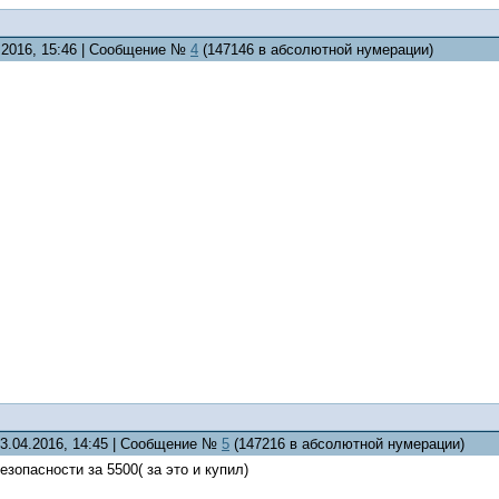
4.2016, 15:46 | Сообщение №
4
(147146 в абсолютной нумерации)
03.04.2016, 14:45 | Сообщение №
5
(147216 в абсолютной нумерации)
езопасности за 5500( за это и купил)