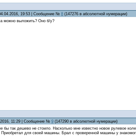
04.04.2016, 19:53 | Сообщение №
8
(147276 в абсолютной нумерации)
са можно выложить? Оно б/у?
.2016, 11:29 | Сообщение №
9
(147290 в абсолютной нумерации)
че бы так дешево не стоило. Насколько мне известно новое рулевое кол
 Приобретал для своей машины. Брал с проверенной машины у знакомого