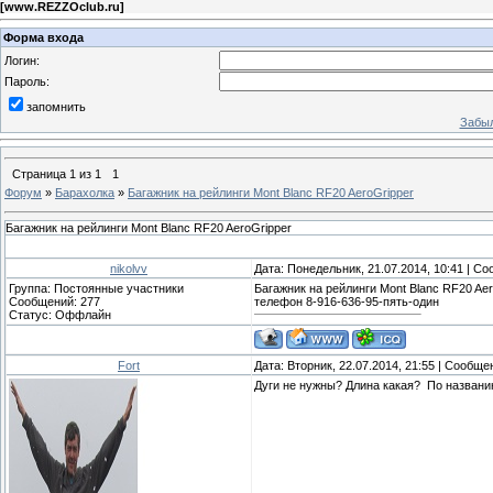
[
www.REZZOclub.ru
]
Форма входа
Логин:
Пароль:
запомнить
Забыл
Страница
1
из
1
1
Форум
»
Барахолка
»
Багажник на рейлинги Mont Blanc RF20 AeroGripper
Багажник на рейлинги Mont Blanc RF20 AeroGripper
nikolvv
Дата: Понедельник, 21.07.2014, 10:41 | С
Группа: Постоянные участники
Багажник на рейлинги Mont Blanc RF20 Aer
Сообщений:
277
телефон 8-916-636-95-пять-один
Статус:
Оффлайн
Fort
Дата: Вторник, 22.07.2014, 21:55 | Сообщ
Дуги не нужны? Длина какая? По названи