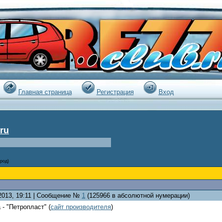
|
Главная страница
Регистрация
Вход
ru
род)
.2013, 19:11 | Сообщение №
1
(125966 в абсолютной нумерации)
 - "Петропласт" (
сайт производителя
)