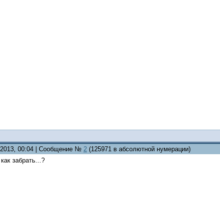
1.2013, 00:04 | Сообщение №
2
(125971 в абсолютной нумерации)
как забрать...?