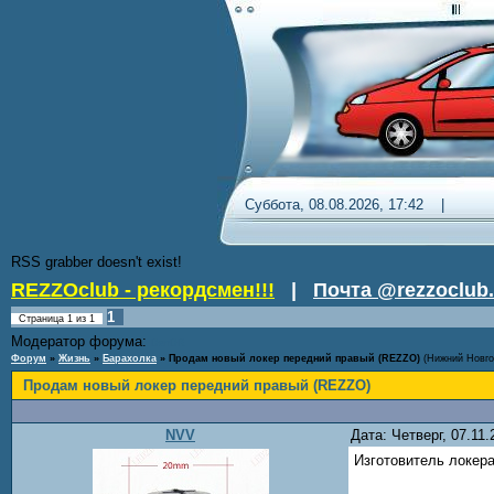
Суббота, 08.08.2026, 17:42 
RSS grabber doesn't exist!
REZZOclub - рекордсмен!!!
|
Почта @rezzoclub.
1
Страница
1
из
1
Модератор форума:
DenDR
Форум
»
Жизнь
»
Барахолка
»
Продам новый локер передний правый (REZZO)
(Нижний Новго
Продам новый локер передний правый (REZZO)
NVV
Дата: Четверг, 07.11
Изготовитель локера