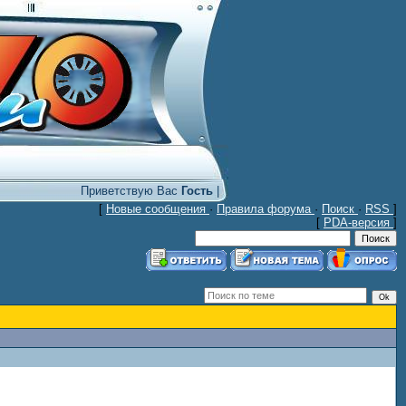
Приветствую Вас
Гость
|
[
Новые сообщения
·
Правила форума
·
Поиск
·
RSS
]
[
PDA-версия
]