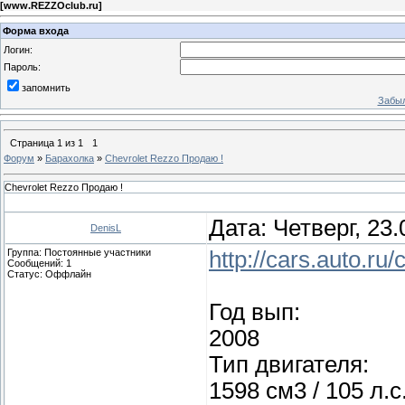
[
www.REZZOclub.ru
]
Форма входа
Логин:
Пароль:
запомнить
Забыл
Страница
1
из
1
1
Форум
»
Барахолка
»
Chevrolet Rezzo Продаю !
Chevrolet Rezzo Продаю !
Дата: Четверг, 23
DenisL
Группа: Постоянные участники
http://cars.auto.r
Сообщений:
1
Статус:
Оффлайн
Год вып:
2008
Тип двигателя:
1598 см3 / 105 л.с