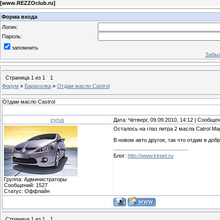
[
www.REZZOclub.ru
]
Форма входа
Логин:
Пароль:
запомнить
Забыл
Страница
1
из
1
1
Форум
»
Барахолка
»
Отдам масло Castrol
Отдам масло Castrol
cyrus
Дата: Четверг, 09.09.2010, 14:12 | Сообще
Осталось на глаз литра 2 масла Catrol Ma
В новом авто другое, так что отдам в доб
Блог:
http://www.kirpet.ru
Группа: Администраторы
Сообщений:
1527
Статус:
Оффлайн
Страница
1
из
1
1