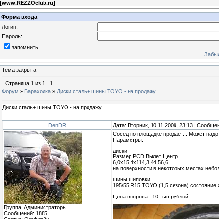
[
www.REZZOclub.ru
]
Форма входа
Логин:
Пароль:
запомнить
Забыл
Тема закрыта
Страница
1
из
1
1
Форум
»
Барахолка
»
Диски сталь+ шины TOYO - на продажу.
Диски сталь+ шины TOYO - на продажу.
DenDR
Дата: Вторник, 10.11.2009, 23:13 | Сообще
Сосед по площадке продает... Может надо 
Параметры:
диски
Размер PCD Вылет Центр
6,0x15 4x114,3 44 56,6
на поверхности в некоторых местах неб
шины шиповки
195/55 R15 TOYO (1,5 сезона) состояние
Цена вопроса - 10 тыс.рублей
Группа: Администраторы
Сообщений:
1885
Статус:
Оффлайн