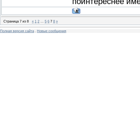
поинтереснее имет
Страница
7
из
8
«
1
2
…
5
6
7
8
»
Полная версия сайта
.
Новые сообщения