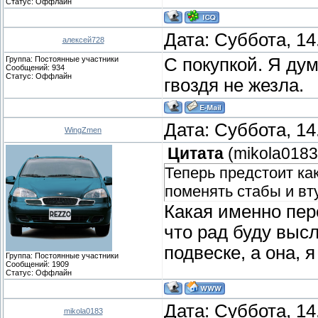
Статус:
Оффлайн
Дата: Суббота, 14
алексей728
Группа: Постоянные участники
С покупкой. Я дум
Сообщений:
934
Статус:
Оффлайн
гвоздя не жезла.
Дата: Суббота, 14
WingZmen
Цитата
(
mikola0183
Теперь предстоит ка
поменять стабы и втул
Какая именно пер
что рад буду выс
подвеске, а она, 
Группа: Постоянные участники
Сообщений:
1909
Статус:
Оффлайн
Дата: Суббота, 14
mikola0183