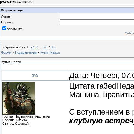
[
www.REZZOclub.ru
]
Форма входа
Логин:
Пароль:
запомнить
Забыл
Страница
7
из
8
«
1
2
…
5
6
7
8
»
Форум
»
Поздравления
»
Купил Rezzo
Купил Rezzo
Дата: Четверг, 07
SVS
Цитата ra3edНедав
Машина нравитьс
С вступлением в
Группа: Постоянные участники
клубную встреч
Сообщений:
244
Статус:
Оффлайн