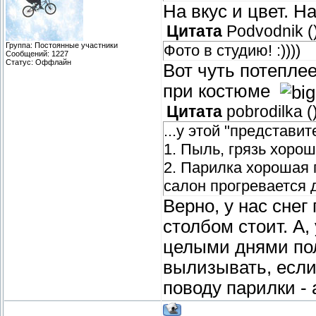
На вкус и цвет. 
Цитата
Podvodnik
(
Группа: Постоянные участники
Фото в студию! :))))
Сообщений:
1227
Статус:
Оффлайн
Вот чуть потеплее
при костюме
Цитата
pobrodilka
(
...у этой "представи
1. Пыль, грязь хорош
2. Парилка хорошая п
салон прогревается д
Верно, у нас снег
столбом стоит. А,
целыми днями пол
вылизывать, если
поводу парилки - 