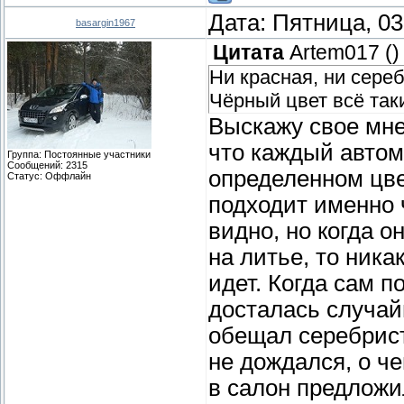
Дата: Пятница, 03
basargin1967
Цитата
Artem017
(
)
Ни красная, ни сереб
Чёрный цвет всё так
Выскажу свое мне
что каждый автом
Группа: Постоянные участники
Сообщений:
2315
определенном цве
Статус:
Оффлайн
подходит именно 
видно, но когда 
на литье, то ника
идет. Когда сам п
досталась случайн
обещал серебрист
не дождался, о че
в салон предложил