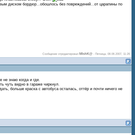
левым диском бордюр...обошлось без повреждений...от царапины по
MIshK@
Сообщение отредактировал
-
Пятница, 08.06.2007, 11:26
 не знаю когда и где.
ть чуть видно в гараже чиркнул.
ать, больше краска с автобуса осталась, оттёр и почти ничего не