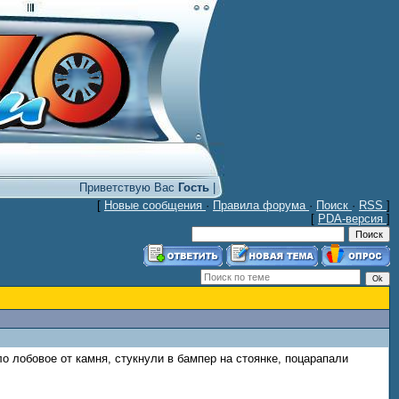
Приветствую Вас
Гость
|
[
Новые сообщения
·
Правила форума
·
Поиск
·
RSS
]
[
PDA-версия
]
ло лобовое от камня, стукнули в бампер на стоянке, поцарапали