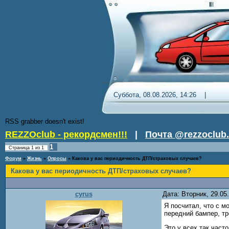
Суббота, 08.08.2026, 14:26 
RSS grabber doesn't exist!
REZZOclub - рекордсмен!!!
|
Почта @rezzoclub.
1
Страница
1
из
1
Форум
»
Жизнь
»
Опросы
»
Какова у вас периодичность ДТП/страховых случаев?
Какова у вас периодичность ДТП/страховых случаев?
cyrus
Дата: Вторник, 29.0
Я посчитал, что с м
передний бампер, тр
Это у всех так част