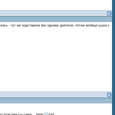
иделась - тут же подставила бок одному деятелю, потом вообще ушла к
до пластмассы снизу... блин