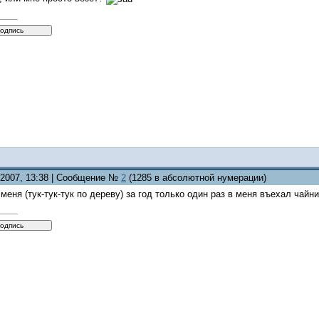
5.2007, 13:38 | Сообщение №
2
(1285 в абсолютной нумерации)
меня (тук-тук-тук по дереву) за год только один раз в меня въехал чайни