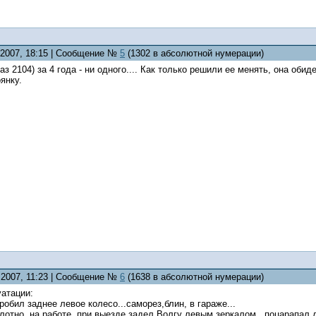
5.2007, 18:15 | Сообщение №
5
(1302 в абсолютной нумерации)
аз 2104) за 4 года - ни одного.... Как только решили ее менять, она об
янку.
6.2007, 11:23 | Сообщение №
6
(1638 в абсолютной нумерации)
уатации:
робил заднее левое колесо...саморез,блин, в гараже...
лотно, на работе, при выезде задел Волгу левым зеркалом...поцарапал 