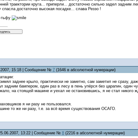
енней траектории круга... приперли... достаточно сильно задел задним 
 спасла достаточно высокая посадке... слава Реззо !
у-тьфу
6.2007, 15:18 | Сообщение №
7
(1646 в абсолютной нумерации)
атации:
примял заднее крыло, практически не заметно, сам заметил не сразу, даже
ал задним бампером, один раз в лесу в пень упёрся без царапин, один чу
ркало, на стоящей машине и уехал не остановившись, я не стал никого жд
раховщиков я ни разу не пользовался.
ине то же ни разу, т.е. за всё время существования ОСАГО.
25.06.2007, 13:22 | Сообщение №
8
(2216 в абсолютной нумерации)