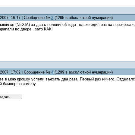
5.2007, 16:17 | Сообщение №
3
(1295 в абсолютной нумерации)
ашинке (NEXIA) за два с половиной года только один раз на перекрестке 
арапали во дворе.. зато КАК!
5.2007, 17:02 | Сообщение №
4
(1299 в абсолютной нумерации)
цев в мою крошку успели въехать два раза. Первый раз ничего. Отдела
й бампер на замену.