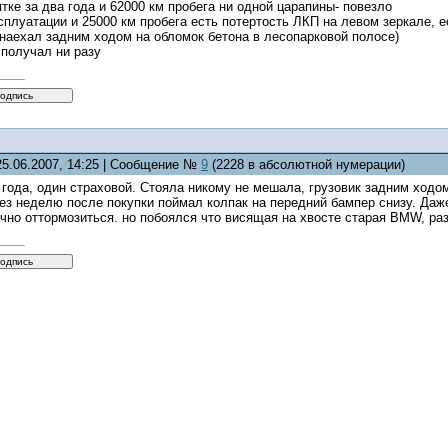
ке за два года и 62000 км пробега ни одной царапины- повезло
ксплуатации и 25000 км пробега есть потертость ЛКП на левом зеркале, 
(наехал задним ходом на обломок бетона в лесопарковой полосе)
 получал ни разу
25.06.2007, 14:25 | Сообщение №
9
(2228 в абсолютной нумерации)
 года, один страховой. Стояла никому не мешала, грузовик задним ход
рез неделю после покупки поймал колпак на передний бампер снизу. Даже
чно оттормозиться. но побоялся что висящая на хвосте старая BMW, разн