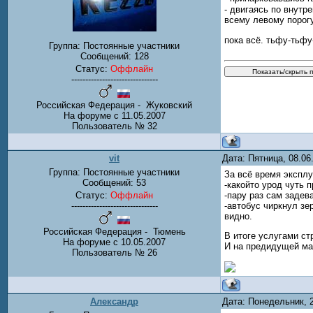
- двигаясь по внутр
всему левому порогу
пока всё. тьфу-тьф
Группа: Постоянные участники
Сообщений:
128
Статус:
Оффлайн
-------------------------------
Российская Федерация - Жуковский
На форуме с 11.05.2007
Пользователь № 32
vit
Дата: Пятница, 08.0
Группа: Постоянные участники
За всё время эксплу
Сообщений:
53
-какойто урод чуть 
Статус:
Оффлайн
-пару раз сам задев
-------------------------------
-автобус чиркнул зе
видно.
Российская Федерация - Тюмень
В итоге услугами ст
На форуме с 10.05.2007
И на предидущей маш
Пользователь № 26
Александр
Дата: Понедельник, 