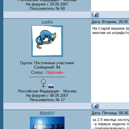
На форуме с 29.05.2007
Пользователь № 60
LenKa
Дата: Вторник, 29.0
На старой машине (в
ментам на штрафсто
Группа: Постоянные участники
Сообщений:
84
Статус:
Оффлайн
-------------------------------
Российская Федерация - Москва
На форуме с 08.05.2007
Пользователь № 17
MIshK@
Дата: Пятница, 08.0
за 2.5 месяца экспл
- в первую неделю п
- припарковавшись п