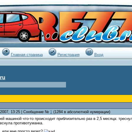
|
Главная страница
Регистрация
Вход
ru
5.2007, 13:25 | Сообщение №
1
(1284 в абсолютной нумерации)
оей машиной что-то происходит приблизительно раз в 2,5 месяца: тресну
еснула противотуманка.
о, или мне просто везет?