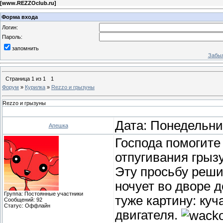
[
www.REZZOclub.ru
]
Форма входа
Логин:
Пароль:
запомнить
Забыл
Страница
1
из
1
1
Форум
»
Курилка
»
Rezzo и грызуны
Rezzo и грызуны
Дата: Понедельник
Апешка
Господа помогите
отпугивания грыз
Эту просьбу реш
ночует во дворе 
Группа: Постоянные участники
туже картину: куч
Сообщений:
92
Статус:
Оффлайн
двигателя.