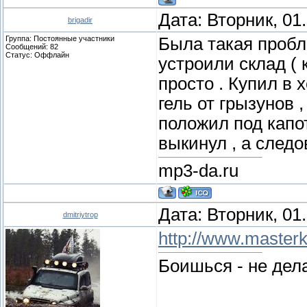
Дата: Вторник, 01
brigadir
Группа: Постоянные участники
Была такая пробл
Сообщений:
82
Статус:
Оффлайн
устроили склад ( к
просто . Купил в
гель от грызунов 
положил под капо
выкинул , а следо
mp3-da.ru
Дата: Вторник, 01
dmitriytrop
http://www.master
Боишься - не дела