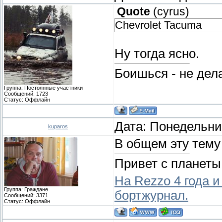
Quote
(
cyrus
)
Chevrolet Tacuma
Ну тогда ясно.
Боишься - не дела
Группа: Постоянные участники
Сообщений:
1723
Статус:
Оффлайн
Дата: Понедельник
kuparos
В общем эту тему 
Привет с планеты
На Rezzo 4 года и
Группа: Граждане
бортжурнал.
Сообщений:
3371
Статус:
Оффлайн