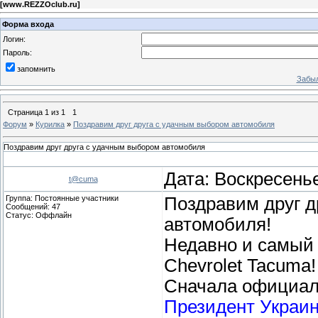
[
www.REZZOclub.ru
]
Форма входа
Логин:
Пароль:
запомнить
Забыл
Страница
1
из
1
1
Форум
»
Курилка
»
Поздравим друг друга с удачным выбором автомобиля
Поздравим друг друга с удачным выбором автомобиля
Дата: Воскресенье
t@cuma
Группа: Постоянные участники
Поздравим друг д
Сообщений:
47
Статус:
Оффлайн
автомобиля!
Недавно и самый 
Chevrolet Tacuma!
Сначала официал
Президент Украи