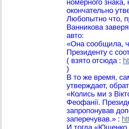
номерного знака,
окончательно утв
Любопытно что, п
Ванникова заверя
авто:
«Она сообщила, ч
Президенту с соо
( взято отсюда :
h
)
В то же время, с
утверждает, обрат
«Колись ми з Вік
Феофанії. Президе
запропонував допо
заперечував.» :
ht
И тогда «Ющенко 