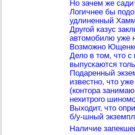
Но зачем же садит
Логичнее бы подо
удлиненный Хамм
Другой казус зак
автомобилю уже н
Возможно Ющенко 
Дело в том, что с
выпускаются толь
Подаренный экзем
известно, что уже
(контора занима
нехитрого шиномо
Выходит, что опр
б/у-шный экземпл
Наличие запекшей