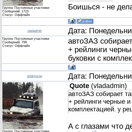
Боишься - не дела
Группа: Постоянные участники
Сообщений:
1723
Статус:
Оффлайн
Дата: Понедельник
vladadmin
Группа: Постоянные участники
автоЗАЗ собирает 
Сообщений:
799
Статус:
Оффлайн
+ рейлинги черные
буковки с комплек
Дата: Понедельник
dmitriytrop
Quote
(
vladadmin
)
автоЗАЗ собирает так
+ рейлинги черные и 
комплектацией. у рец
А с глазами что д
Группа: Постоянные участники