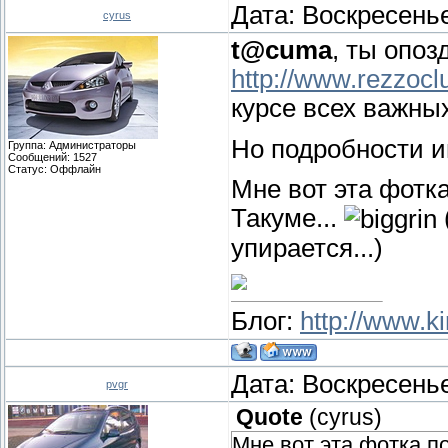
Дата: Воскресенье
cyrus
t@cuma
, ты опоз
http://www.rezzocl
курсе всех важны
Но подробности и
Группа: Администраторы
Сообщений:
1527
Статус:
Оффлайн
Мне вот эта фотк
Такуме...
упирается...)
Блог:
http://www.ki
Дата: Воскресенье
pvgr
Quote
(
cyrus
)
Мне вот эта фотка по