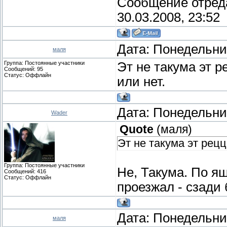
Сообщение отред
30.03.2008, 23:52
Дата: Понедельник
маля
Группа: Постоянные участники
Эт не такума эт р
Сообщений:
95
Статус:
Оффлайн
или нет.
Дата: Понедельник
Wader
Quote
(
маля
)
Эт не такума эт рецц
Группа: Постоянные участники
Не, Такума. По я
Сообщений:
416
Статус:
Оффлайн
проезжал - сзади
Дата: Понедельник
маля