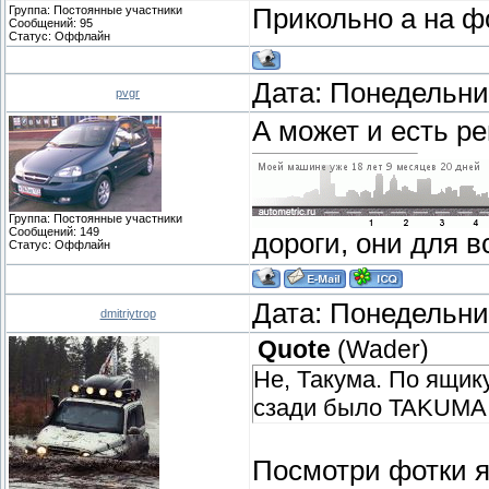
Группа: Постоянные участники
Прикольно а на ф
Сообщений:
95
Статус:
Оффлайн
Дата: Понедельник
pvgr
А может и есть ре
Группа: Постоянные участники
Сообщений:
149
дороги, они для вс
Статус:
Оффлайн
Дата: Понедельник
dmitriytrop
Quote
(
Wader
)
Не, Такума. По ящик
сзади было TAKUMA.
Посмотри фотки 