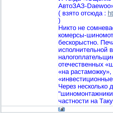
АвтоЗАЗ-Daewoo
( взято отсюда :
h
)
Никто не сомнева
комерсы-шиномот
бескорыстно. Печа
исполнительной вл
налогоплательщик
отечественных «
«на растаможку»,
«инвестиционные 
Через несколько 
"шиномонтажники"
частности на Так