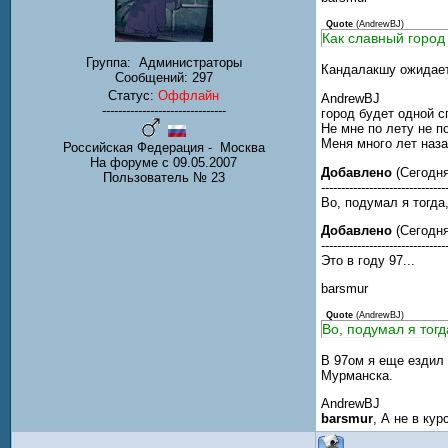
Quote
(
AndrewBJ
)
Как славный горо
Группа:
Администраторы
Кандалакшу ожидает
Сообщений:
297
Статус:
Оффлайн
AndrewBJ
-------------------------------
город будет одной с
Не мне по лету не по
Меня много лет наза
Российская Федерация - Москва
На форуме с 09.05.2007
Добавлено
(Сегодня
Пользователь № 23
-------------------------------
Во, подумал я тогда
Добавлено
(Сегодня
-------------------------------
Это в году 97...
barsmur
Quote
(
AndrewBJ
)
Во, подумал я тогд
В 97ом я еще ездил 
Мурманска.
AndrewBJ
barsmur
, А не в ку