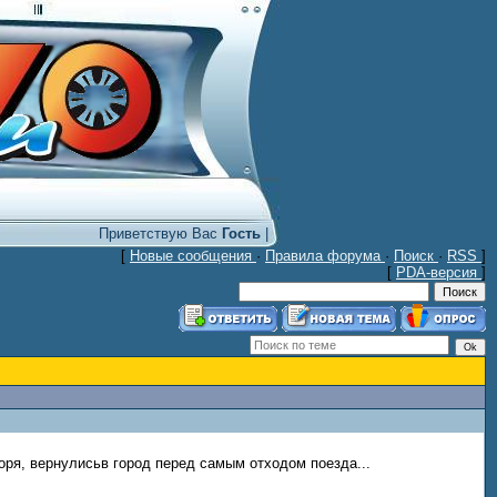
Приветствую Вас
Гость
|
[
Новые сообщения
·
Правила форума
·
Поиск
·
RSS
]
[
PDA-версия
]
ря, вернулисьв город перед самым отходом поезда...