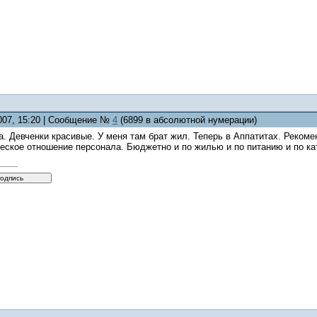
2007, 15:20 | Сообщение №
4
(6899 в абсолютной нумерации)
а. Девченки красивые. У меня там брат жил. Теперь в Аппатитах. Реко
еское отношение персонала. Бюджетно и по жилью и по питанию и по ка