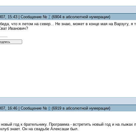
2007, 15:43 | Сообщение №
7
(6904 в абсолютной нумерации)
и беда, что я летом на север... Не знаю, может в конце мая на Варзугу, 
Сват Иванович?
2007, 16:46 | Сообщение №
8
(6919 в абсолютной нумерации)
 новый год к брательнику. Программа - встретить новый год и на лыжах 
клуб знает. Он на свадьбе Алексаши был.