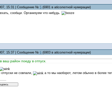
2007, 15:31 | Сообщение №
5
(6901 в абсолютной нумерации)
ехать, сообщи. Организуем что нибудь.
2007, 15:37 | Сообщение №
6
(6903 в абсолютной нумерации)
 в ваш район поеду в отпуск.
 отпуски не совпали,
а то мы наоборот, летом обычно в более те