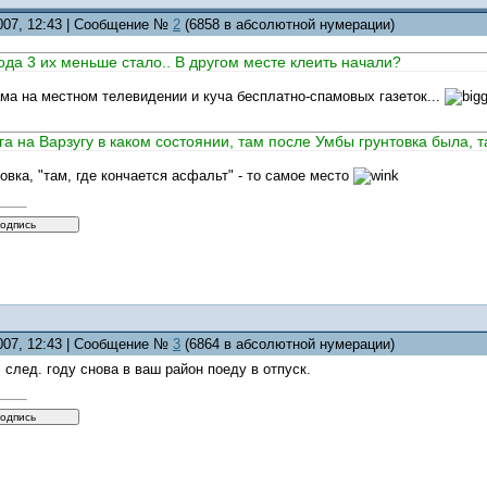
2007, 12:43 | Сообщение №
2
(6858 в абсолютной нумерации)
ода 3 их меньше стало.. В другом месте клеить начали?
ма на местном телевидении и куча бесплатно-спамовых газеток...
ога на Варзугу в каком состоянии, там после Умбы грунтовка была, т
товка, "там, где кончается асфальт" - то самое место
2007, 12:43 | Сообщение №
3
(6864 в абсолютной нумерации)
В след. году снова в ваш район поеду в отпуск.