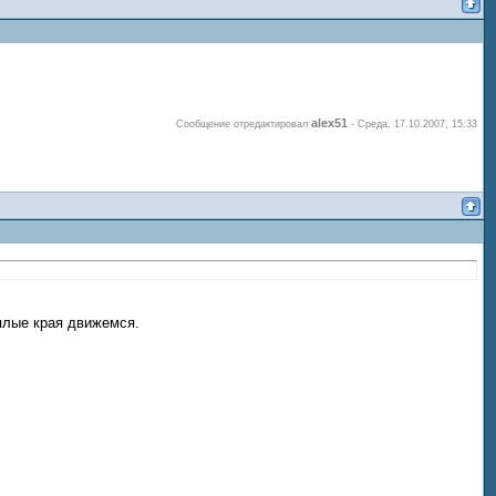
alex51
Сообщение отредактировал
-
Среда, 17.10.2007, 15:33
плые края движемся.