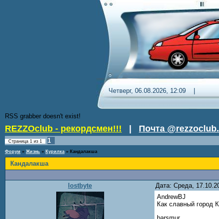
Четверг, 06.08.2026, 12:09 
RSS grabber doesn't exist!
REZZOclub - рекордсмен!!!
|
Почта @rezzoclub.
1
Страница
1
из
1
Форум
»
Жизнь
»
Курилка
»
Кандалакша
Кандалакша
lostbyte
Дата: Среда, 17.10.
AndrewBJ
Как славный город К
barsmur