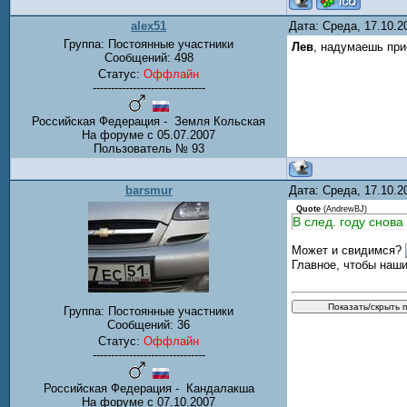
alex51
Дата: Среда, 17.10.
Группа: Постоянные участники
Лев
, надумаешь при
Сообщений:
498
Статус:
Оффлайн
-------------------------------
Российская Федерация - Земля Кольская
На форуме с 05.07.2007
Пользователь № 93
barsmur
Дата: Среда, 17.10.
Quote
(
AndrewBJ
)
В след. году снова
Может и свидимся?
Главное, чтобы наши
Группа: Постоянные участники
Сообщений:
36
Статус:
Оффлайн
-------------------------------
Российская Федерация - Кандалакша
На форуме с 07.10.2007