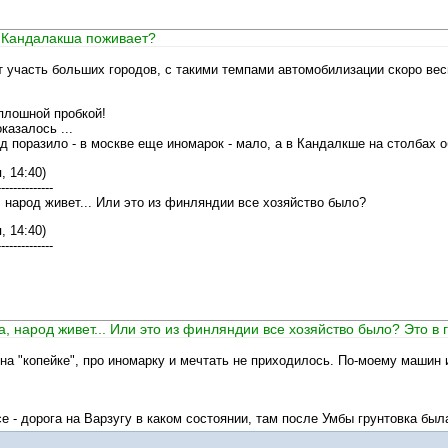
д Кандалакша поживает?
 участь больших городов, с такими темпами автомобилизации скоро вес
плошной пробкой!
казалось ...
д поразило - в москве еще иномарок - мало, а в Кандалкше на столбах о
, 14:40)
--------------
, народ живет... Или это из финляндии все хозяйство было?
, 14:40)
--------------
а, народ живет... Или это из финляндии все хозяйство было? Это в г
на "копейке", про иномарку и мечтать не приходилось. По-моему машин 
рсе - дорога на Варзугу в каком состоянии, там после Умбы грунтовка был