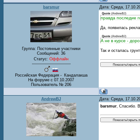
barsmur
Дата: Среда, 17.10.
Quote
(
AndrewBJ
)
правда последие г
Да, появилась рекла
Quote
(
AndrewBJ
)
А не в курсе - дор
Группа: Постоянные участники
Так и осталась грун
Сообщений:
36
Статус:
Оффлайн
-------------------------------
Российская Федерация - Кандалакша
На форуме с 07.10.2007
Пользователь № 206
AndrewBJ
Дата: Среда, 17.10.
barsmur
, Спасибо. 