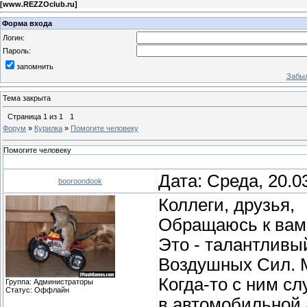
[
www.REZZOclub.ru
]
Форма входа
Логин:
Пароль:
запомнить
Забыл
Тема закрыта
Страница
1
из
1
1
Форум
»
Курилка
»
Помогите человеку
Помогите человеку
Дата: Среда, 20.0
booroondook
Коллеги, друзья,
Обращаюсь к вам 
Это - талантливы
Воздушных Сил. М
Когда-то с ним сл
Группа: Администраторы
Статус:
Оффлайн
в автомобильной 