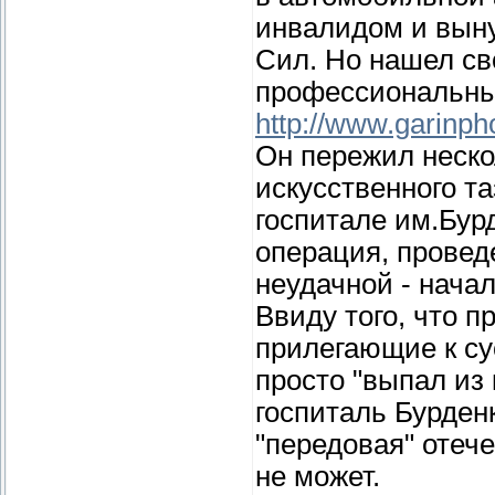
инвалидом и вын
Сил. Но нашел св
профессиональным
http://www.garinph
Он пережил неск
искусственного та
госпитале им.Бур
операция, провед
неудачной - начал
Ввиду того, что п
прилегающие к су
просто "выпал из
госпиталь Бурден
"передовая" отеч
не может.