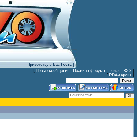
Приветствую Вас
Гость
|
[
Новые сообщения
·
Правила форума
·
Поиск
·
RSS
]
[
PDA-версия
]