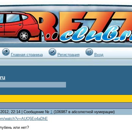
|
Главная страница
Регистрация
Вход
ru
4.2012, 22:14 | Сообщение №
1
(106987 в абсолютной нумерации)
.com/watch?v=AUQ5Eo4aDhE
клубень или нет?