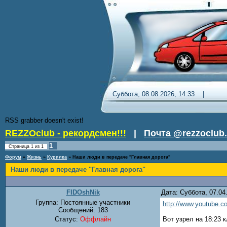
Суббота, 08.08.2026, 14:33 
RSS grabber doesn't exist!
REZZOclub - рекордсмен!!!
|
Почта @rezzoclub.
1
Страница
1
из
1
Форум
»
Жизнь
»
Курилка
»
Наши люди в передаче "Главная дорога"
Наши люди в передаче "Главная дорога"
FIDOshNik
Дата: Суббота, 07.0
Группа: Постоянные участники
http://www.youtube
Сообщений:
183
Статус:
Оффлайн
Вот узрел на 18:23 
-------------------------------