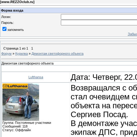
[
www.REZZOclub.ru
]
Форма входа
Логин:
Пароль:
запомнить
Забыл
Страница
1
из
1
1
Форум
»
Курилка
»
Демонтаж светофорного объекта
Демонтаж светофорного объекта
Дата: Четверг, 22
Lufthansa
Возвращался с об
стал очевидцем с
объекта на пересе
Сергиев Посад.
В демонтаже учас
Группа: Постоянные участники
Сообщений:
118
экипаж ДПС, прид
Статус:
Оффлайн