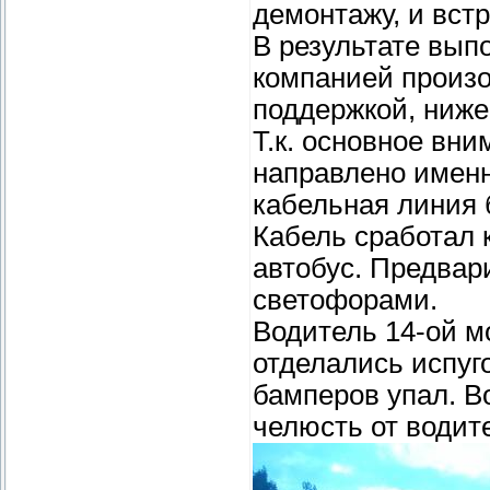
демонтажу, и вст
В результате вып
компанией произо
поддержкой, ниже
Т.к. основное вни
направлено именн
кабельная линия 
Кабель сработал 
автобус. Предвар
светофорами.
Водитель 14-ой м
отделались испуго
бамперов упал. В
челюсть от водит