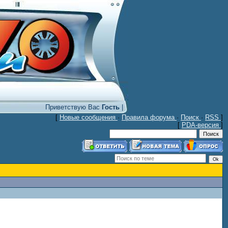
Приветствую Вас
Гость
|
[
Новые сообщения
·
Правила форума
·
Поиск
·
RSS
]
[
PDA-версия
]