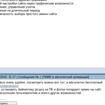
й настройки сайта через графические возможности
ения, управления учеток
гроши на длительный период
зможность выбора простого имени сайта
.2010, 11:17 | Сообщение №
2
(76985 в абсолютной нумерации)
 все очень удобно. посмотреть можно вот тут: и абсолютно бесплатный.
m/site/nikolvv/
установить библиотеку picasa на ПК и фотки попадают прямо на сайт.
нескольким пользователям и много других возможностей.