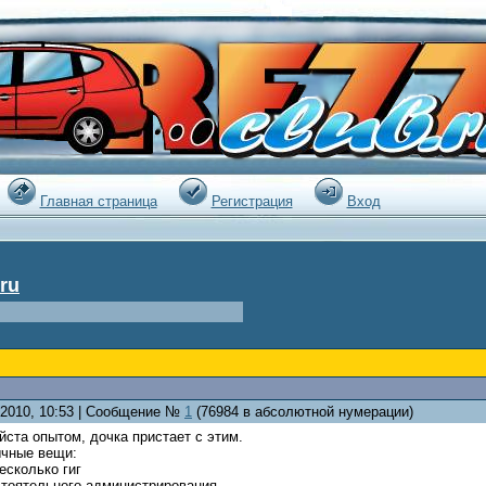
|
Главная страница
Регистрация
Вход
ru
8.2010, 10:53 | Сообщение №
1
(76984 в абсолютной нумерации)
ста опытом, дочка пристает с этим.
ычные вещи:
есколько гиг
стоятельного администрирования