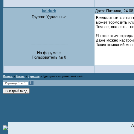
koldurb
Дата: Пятница, 24.0
Группа: Удаленные
Бесплатные хостинги
может тормозить или
Точнее, она есть - 
Я тоже этим страда
даже можно настроит
-------------------------------
Таких компаний мног
На форуме с
Пользователь № 0
Форум
»
Жизнь
»
Курилка
»
Где лучше создать свой сайт
1
Страница
1
из
1
А