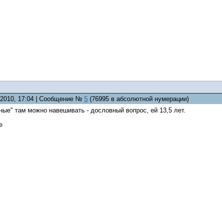
8.2010, 17:04 | Сообщение №
5
(76995 в абсолютной нумерации)
ые" там можно навешивать - дословный вопрос, ей 13,5 лет.