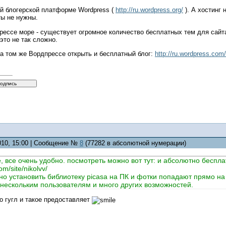
й блогерской платформе Wordpress (
http://ru.wordpress.org/
). А хостинг 
ты не нужны.
ессе море - существует огромное количество бесплатных тем для сайта
 это не так сложно.
а том же Вордпрессе открыть и бесплатный блог:
http://ru.wordpress.com/
2010, 15:00 | Сообщение №
8
(77282 в абсолютной нумерации)
, все очень удобно. посмотреть можно вот тут: и абсолютно беспла
om/site/nikolvv/
о установить библиотеку picasa на ПК и фотки попадают прямо на 
 нескольким пользователям и много других возможностей.
о гугл и такое предоставляет