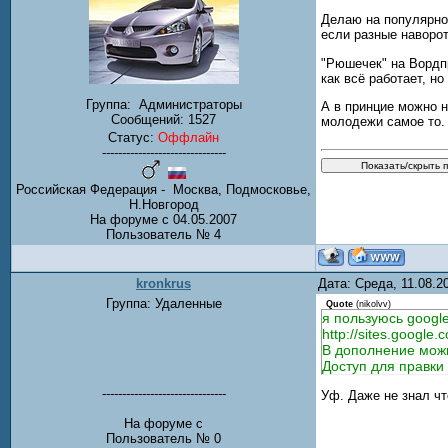
Делаю на популярно
если разные наворо
"Рюшечек" на Вордпр
как всё работает, но
Группа:
Администраторы
А в принцие можно н
Сообщений:
1527
молодежи самое то.
Статус:
Оффлайн
-------------------------------
Российская Федерация - Москва, Подмосковье,
Н.Новгород
На форуме с 04.05.2007
Пользователь № 4
kronkrus
Дата: Среда, 11.08.
Группа: Удаленные
Quote
(
nikolvv
)
я пользуюсь google
http://sites.google.c
В дополнение можн
Доступ для правки
-------------------------------
Уф. Даже не знал чт
На форуме с
Пользователь № 0