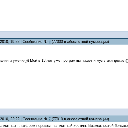
8.2010, 19:22 | Сообщение №
6
(77000 в абсолютной нумерации)
нания и умения))) Мой в 13 лет уже программы пишет и мультики делает))
8.2010, 22:22 | Сообщение №
7
(77010 в абсолютной нумерации)
сплатных платформ перешел на платный хостинг. Возможностей больше,