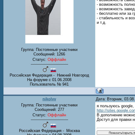
- возможность полно
- возможность завед
- бесплатно или за 
- стабильность и во
и т.д.
Группа: Постоянные участники
Сообщений:
1266
Статус:
Оффлайн
-------------------------------
Российская Федерация - Нижний Новгород
На форуме с 01.06.2008
Пользователь № 941
nikolvv
Дата: Вторник, 03.08
Группа: Постоянные участники
я пользуюсь google,
Сообщений:
277
http://sites.google.co
Статус:
Оффлайн
В дополнение можно 
-------------------------------
Доступ для правки 
Российская Федерация - Москва