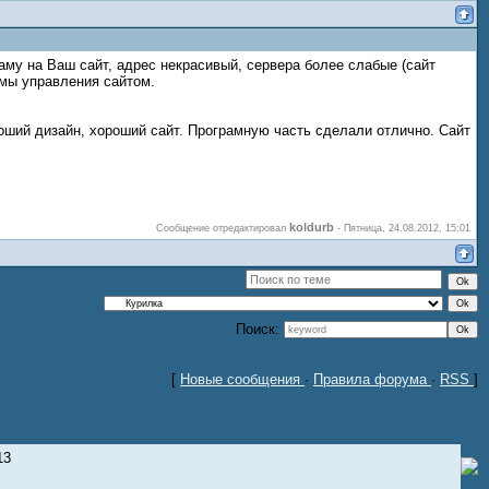
аму на Ваш сайт, адрес некрасивый, сервера более слабые (сайт
емы управления сайтом.
ший дизайн, хороший сайт. Програмную часть сделали отлично. Сайт
koldurb
Сообщение отредактировал
-
Пятница, 24.08.2012, 15:01
Поиск:
[
Новые сообщения
·
Правила форума
·
RSS
]
13