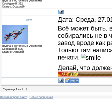
Группа: Постоянные участники
Сообщений:
322
Статус:
Оффлайн
Дата: Среда, 27.0
weter
Всё может быть, 
собирались не в 
завод вроде как р
Группа: Постоянные участники
Только там напис
Сообщений:
525
Статус:
Оффлайн
печати.
Делай, что должен
Страница
1
из
1
1
Полная версия сайта
.
Новые сообщения