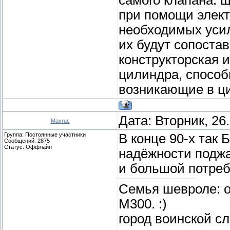
при помощи элект
необходимых усил
их будут сопоста
конструкторская 
цилиндра, способ
возникающие в ци
Дата: Вторник, 26
Mavruc
Группа: Постоянные участники
В конце 90-х так 
Сообщений:
2875
Статус:
Оффлайн
надёжности поджа
и большой потреб
Семья шевроле: о
М300. :)
город воинской с