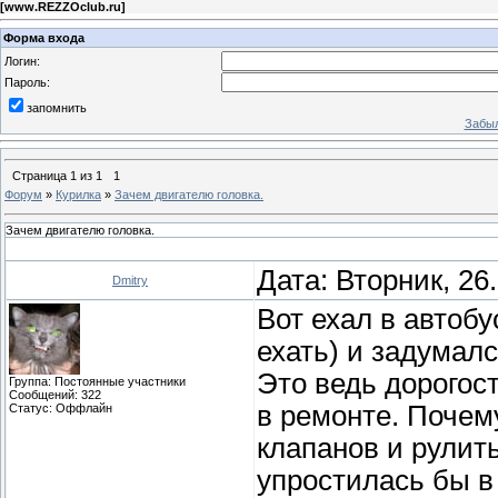
[
www.REZZOclub.ru
]
Форма входа
Логин:
Пароль:
запомнить
Забыл
Страница
1
из
1
1
Форум
»
Курилка
»
Зачем двигателю головка.
Зачем двигателю головка.
Дата: Вторник, 26
Dmitry
Вот ехал в автобу
ехать) и задумал
Это ведь дорогос
Группа: Постоянные участники
Сообщений:
322
в ремонте. Почем
Статус:
Оффлайн
клапанов и рулит
упростилась бы в