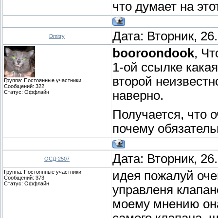
что думает на это
Дата: Вторник, 26
Dmitry
booroondook
, Ч
1-ой ссылке какая
второй неизвестно
Группа: Постоянные участники
Сообщений:
322
наверно.
Статус:
Оффлайн
Получается, что 
почему обязатель
Дата: Вторник, 26
ОСД-2507
Группа: Постоянные участники
идея пожалуй оче
Сообщений:
373
Статус:
Оффлайн
управленя клапан
моему мнению она
самого клапана. 