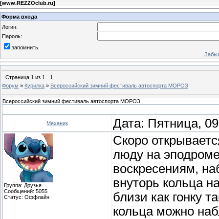
[
www.REZZOclub.ru
]
Форма входа
Логин:
Пароль:
запомнить
Забыл
Страница
1
из
1
1
Форум
»
Курилка
»
Всероссийский зимний фестиваль автоспорта МОРОЗ
Всероссийский зимний фестиваль автоспорта МОРОЗ
Дата: Пятница, 09
Механик
Скоро открываетс
люду на эподроме
воскресениям, наб
внуторь кольца н
Группа: Друзья
Сообщений:
5055
близи как гонку т
Статус:
Оффлайн
кольца можно наб