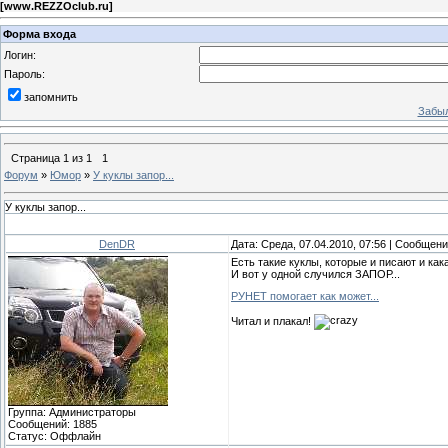
[
www.REZZOclub.ru
]
Форма входа
Логин:
Пароль:
запомнить
Забыл
Страница
1
из
1
1
Форум
»
Юмор
»
У куклы запор...
У куклы запор...
DenDR
Дата: Среда, 07.04.2010, 07:56 | Сообщен
Есть такие куклы, которые и писают и кака
И вот у одной случился ЗАПОР...
РУНЕТ помогает как может...
Читал и плакал!
Группа: Администраторы
Сообщений:
1885
Статус:
Оффлайн