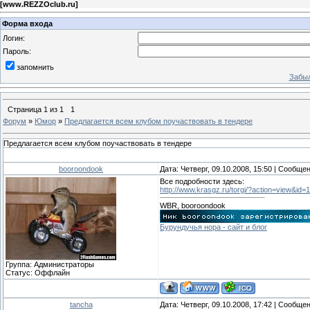
[
www.REZZOclub.ru
]
Форма входа
Логин:
Пароль:
запомнить
Забыл
Страница
1
из
1
1
Форум
»
Юмор
»
Предлагается всем клубом поучаствовать в тендере
Предлагается всем клубом поучаствовать в тендере
booroondook
Дата: Четверг, 09.10.2008, 15:50 | Сообще
Все подробности здесь:
http://www.krasgz.ru/torgi/?action=view&id=
WBR, booroondook
Бурундучья нора - сайт и блог
Группа: Администраторы
Статус:
Оффлайн
tancha
Дата: Четверг, 09.10.2008, 17:42 | Сообще