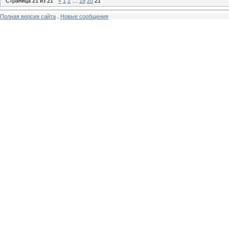
Страница
21
из
21
«
1
2
…
19
20
21
Полная версия сайта
.
Новые сообщения