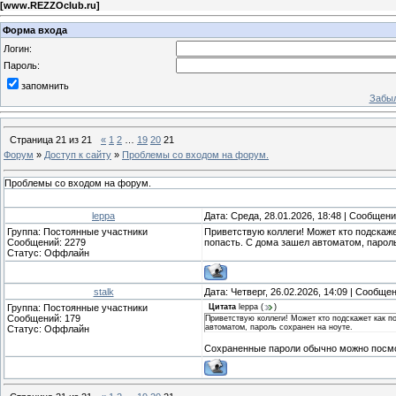
[
www.REZZOclub.ru
]
Форма входа
Логин:
Пароль:
запомнить
Забыл
Страница
21
из
21
«
1
2
…
19
20
21
Форум
»
Доступ к сайту
»
Проблемы со входом на форум.
Проблемы со входом на форум.
leppa
Дата: Среда, 28.01.2026, 18:48 | Сообщен
Группа: Постоянные участники
Приветствую коллеги! Может кто подскаже
Сообщений:
2279
попасть. С дома зашел автоматом, пароль
Статус:
Оффлайн
stalk
Дата: Четверг, 26.02.2026, 14:09 | Сообще
Группа: Постоянные участники
Цитата
leppa
(
)
Сообщений:
179
Приветствую коллеги! Может кто подскажет как п
автоматом, пароль сохранен на ноуте.
Статус:
Оффлайн
Сохраненные пароли обычно можно посмо