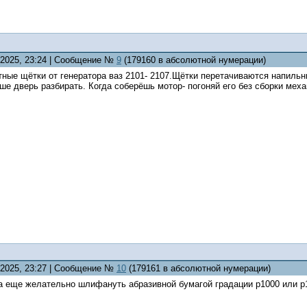
9.2025, 23:24 | Сообщение №
9
(179160 в абсолютной нумерации)
ые щётки от генератора ваз 2101- 2107.Щётки перетачиваются напильни
ше дверь разбирать. Когда соберёшь мотор- погоняй его без сборки мех
9.2025, 23:27 | Сообщение №
10
(179161 в абсолютной нумерации)
а еще желательно шлифануть абразивной бумагой градации р1000 или р1