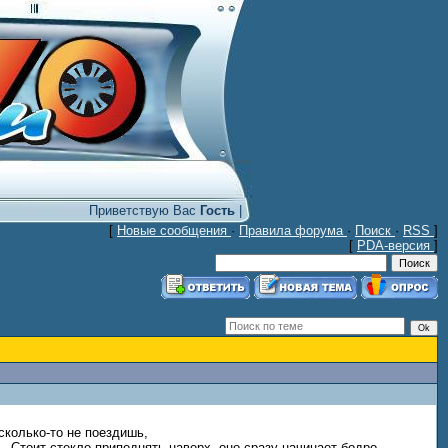
Приветствую Вас
Гость
|
[
Новые сообщения
·
Правила форума
·
Поиск
·
RSS
]
[
PDA-версия
]
сколько-то не поездишь,
. Стоит стекло приподнять наверх, оно сразу начинает бодро