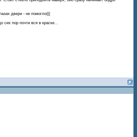
азах двери - не помогло(((
 сих пор почти вся в краске...