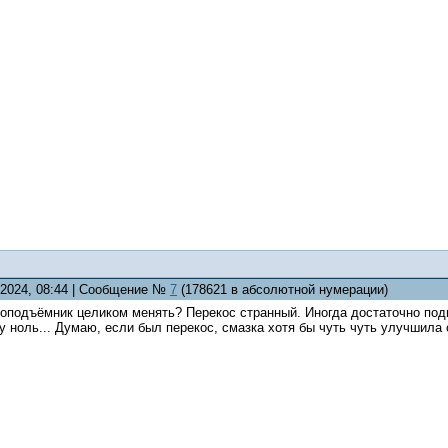
0.2024, 08:44 | Сообщение №
7
(178621 в абсолютной нумерации)
лоподъёмник целиком менять? Перекос странный. Иногда достаточно подня
ку ноль... Думаю, если был перекос, смазка хотя бы чуть чуть улучшила