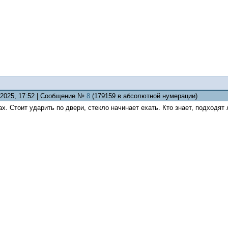
9.2025, 17:52 | Сообщение №
8
(179159 в абсолютной нумерации)
ах. Стоит ударить по двери, стекло начинает ехать. Кто знает, подходя