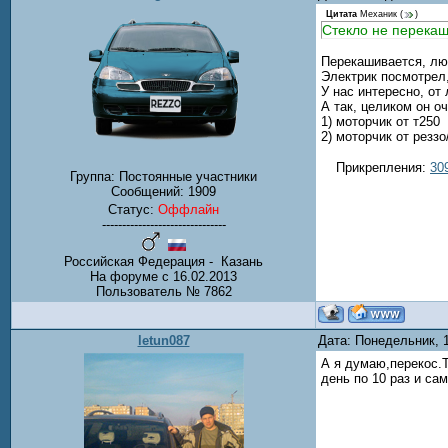
Цитата
Механик
(
)
Стекло не перекаш
Перекашивается, люф
Электрик посмотрел,
У нас интересно, от
А так, целиком он о
1) моторчик от т250
2) моторчик от реззо
Прикрепления:
30
Группа: Постоянные участники
Сообщений:
1909
Статус:
Оффлайн
-------------------------------
Российская Федерация - Казань
На форуме с 16.02.2013
Пользователь № 7862
letun087
Дата: Понедельник, 
А я думаю,перекос.Т
день по 10 раз и са