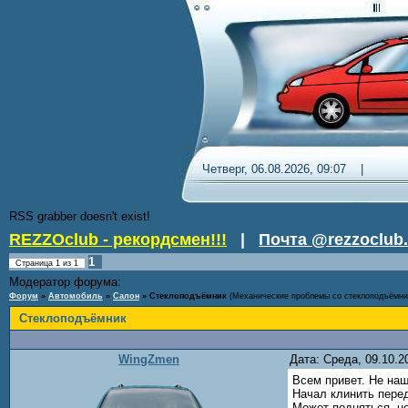
Четверг, 06.08.2026, 09:07 
RSS grabber doesn't exist!
REZZOclub - рекордсмен!!!
|
Почта @rezzoclub.
1
Страница
1
из
1
Модератор форума:
Nordic
Форум
»
Автомобиль
»
Салон
»
Стеклоподъёмник
(Механические проблемы со стеклоподъёмни
Стеклоподъёмник
WingZmen
Дата: Среда, 09.10.
Всем привет. Не наш
Начал клинить перед
Может подняться, но