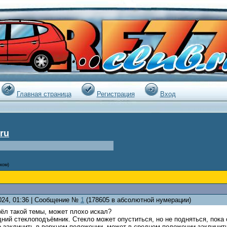
|
Главная страница
Регистрация
Вход
ru
ком)
2024, 01:36 | Сообщение №
1
(178605 в абсолютной нумерации)
ёл такой темы, может плохо искал?
ний стеклоподъёмник. Стекло может опуститься, но не подняться, пока 
 заклинить в верхнем положении, может в среднем положении заклинить