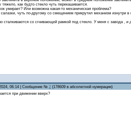
у тяжело, как будто стекло чуть перекашивается.
жок умирает? Или возможна какая-то механическая проблема?
салазки, чуть по-другому со смещением прикрутил механизм изнутри в п
но сталкиваются со сгнивающей рамкой под стекло. У меня с завода , и до
.2024, 06:14 | Сообщение №
2
(178609 в абсолютной нумерации)
вается при движении вверх?