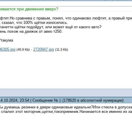
ивается при движении вверх?
тит.Но сравнива с правым, понял, что одинаково люфтит, а правый при
 сказал, что 100% щётки износились.
 лачетти щётки подойдут, или может ещё от какого авто?
чень похож на движок от авео т250.
/такума
96305.jpg
·
2720947.jpg
(45.9 Kb)
(11.3 Kb)
14.10.2024, 23:54 | Сообщение №
6
(178620 в абсолютной нумерации)
ы думаешь резинки в двери одинаковые идеально?Или стекла в допусках
м спалил этот моторчик,щетки,токоприемник.Начинается все именно из за 