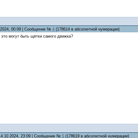
0.2024, 00:09 | Сообщение №
4
(178614 в абсолютной нумерации)
 это могут быть щётки самого движка?
14.10.2024, 23:09 | Сообщение №
5
(178619 в абсолютной нумерации)