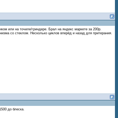
ком или на точиле/гриндере. Брал на яндекс маркете за 200р.
анизма со стеклом. Несколько циклов вперёд и назад для притерания.
500 до блеска.