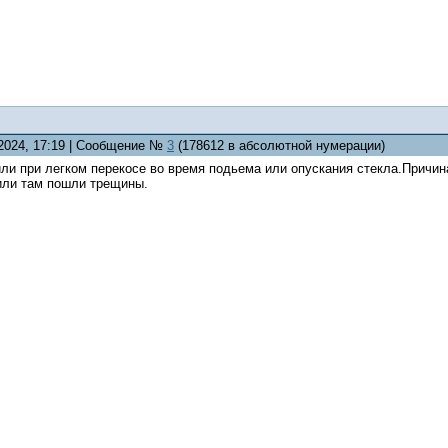
.2024, 17:19 | Сообщение №
3
(178612 в абсолютной нумерации)
ли при легком перекосе во время подьема или опускания стекла.Причин
 или там пошли трещины.