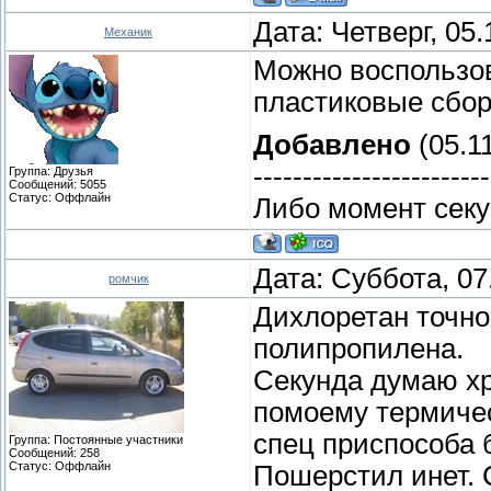
Дата: Четверг, 05
Механик
Можно воспользо
пластиковые сбор
Добавлено
(05.11
------------------------
Группа: Друзья
Сообщений:
5055
Статус:
Оффлайн
Либо момент секу
Дата: Суббота, 07
ромчик
Дихлоретан точно 
полипропилена.
Секунда думаю хр
помоему термиче
спец приспособа 
Группа: Постоянные участники
Сообщений:
258
Статус:
Оффлайн
Пошерстил инет. 