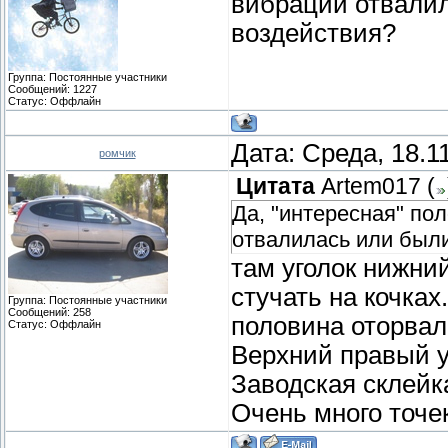
вибрации отвалил
воздействия?
Группа: Постоянные участники
Сообщений:
1227
Статус:
Оффлайн
Дата: Среда, 18.1
ромчик
Цитата
Artem017
(
Да, "интересная" пол
отвалилась или были
там уголок нижни
стучать на кочках
Группа: Постоянные участники
Сообщений:
258
половина оторвал
Статус:
Оффлайн
Верхний правый у
Заводская склейк
Очень много точек