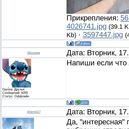
Прикрепления:
56
4026741.jpg
(39.1 K
·
3597447.jpg
Kb)
(
Дата: Вторник, 17
Механик
Напиши если что 
Группа: Друзья
Сообщений:
5055
Статус:
Оффлайн
Дата: Вторник, 17
Artem017
Да, "интересная" 