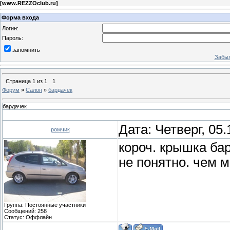
[
www.REZZOclub.ru
]
Форма входа
Логин:
Пароль:
запомнить
Забыл
Страница
1
из
1
1
Форум
»
Салон
»
бардачек
бардачек
Дата: Четверг, 05
ромчик
короч. крышка бар
не понятно. чем 
Группа: Постоянные участники
Сообщений:
258
Статус:
Оффлайн