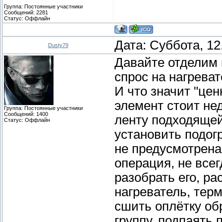
Группа: Постоянные участники
Сообщений:
2281
Статус:
Оффлайн
Дата: Суббота, 12
Dusty79
Давайте отделим 
спрос на нагреват
И что значит "це
элемент стоит нед
Группа: Постоянные участники
Сообщений:
1400
ленту подходящей
Статус:
Оффлайн
установить подогр
не предусмотрена
операция, не все
разобрать его, ра
нагреватель, тер
сшить оплётку об
группу, подпаять 