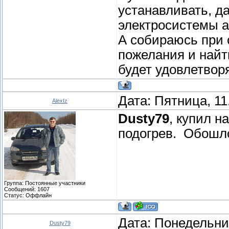
устанавливать, д
электросистемы 
А собираюсь при 
пожелания и найт
будет удовлетвор
Дата: Пятница, 11
AlexIz
Dusty79
, купил н
подогрев. Обошло
Группа: Постоянные участники
Сообщений:
1607
Статус:
Оффлайн
Дата: Понедельник
Dusty79