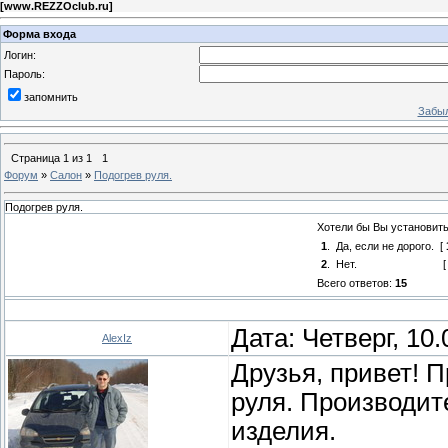
[
www.REZZOclub.ru
]
Форма входа
Логин:
Пароль:
запомнить
Забыл
Страница
1
из
1
1
Форум
»
Салон
»
Подогрев руля.
Подогрев руля.
Хотели бы Вы установить
1
.
Да, если не дорого.
[
2
.
Нет.
Всего ответов:
15
Дата: Четверг, 10
AlexIz
Друзья, привет! 
руля. Производит
изделия.