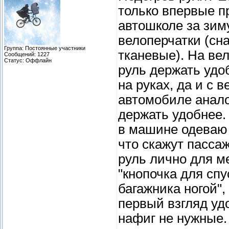
только впервые п
автошколе за зим
велоперчатки (сн
Группа: Постоянные участники
тканевые). На ве
Сообщений:
1227
Статус:
Оффлайн
руль держать удо
на руках, да и с
автомобиле аналог
держать удобнее. 
в машине одеваю 
что скажут пасса
руль лично для ме
"кнопочка для спу
багажника ногой",
первый взгляд уд
нафиг не нужные.