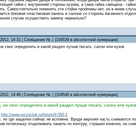
епящей гайки с внутренней стороны кузова, а сама гайка смещена - гайк
ть. Самостоятельно поменять эти стойки проблемы нет, но в моем случа
ается боковая пластиковая панель в салоне со стороны багажного отдел
анном случае осуществить замену нереально?
2.2012, 14:31 | Сообщение №
2
(104539 в абсолютной нумерации)
не смог определить в какой раздел лучше писать: салон или кузов
2.2012, 14:46 | Сообщение №
3
(104540 в абсолютной нумерации)
 не смог определить в какой раздел лучше писать: салон или кузов
:
http://www.rezzoclub.ru/forum/9-350-1
, но где защелки сейчас не вспомню. Вроде верхняя часть снимается по
том потихоньку отщелкивать панель по контуру, страшно конечно, но сни