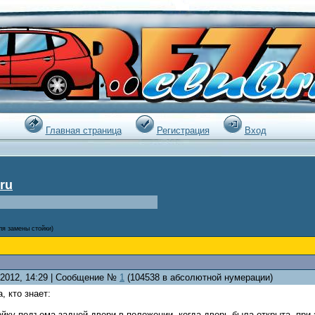
:21 |
Главная страница
Регистрация
Вход
ru
ля замены стойки)
2.2012, 14:29 | Сообщение №
1
(104538 в абсолютной нумерации)
, кто знает:
йку подъема задней двери в положении, когда дверь была открыта, при 