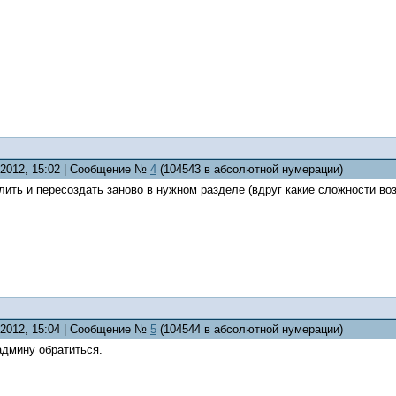
2.2012, 15:02 | Сообщение №
4
(104543 в абсолютной нумерации)
лить и пересоздать заново в нужном разделе (вдруг какие сложности во
2.2012, 15:04 | Сообщение №
5
(104544 в абсолютной нумерации)
админу обратиться.