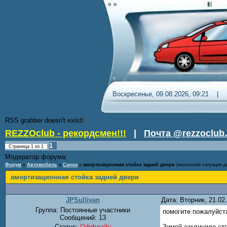
Воскресенье, 09.08.2026, 09
RSS grabber doesn't exist!
REZZOclub - рекордсмен!!!
|
Почта @rezzoclub.
1
Страница
1
из
1
Модератор форума:
Nordic
Форум
»
Автомобиль
»
Салон
»
амортизационная стойка задней двери
(нештатная ситуация д
амортизационная стойка задней двери
JPSullivan
Дата: Вторник, 21.0
Группа: Постоянные участники
помогите пожалуйста
Сообщений:
13
Статус:
Оффлайн
Зимой заклинило сто