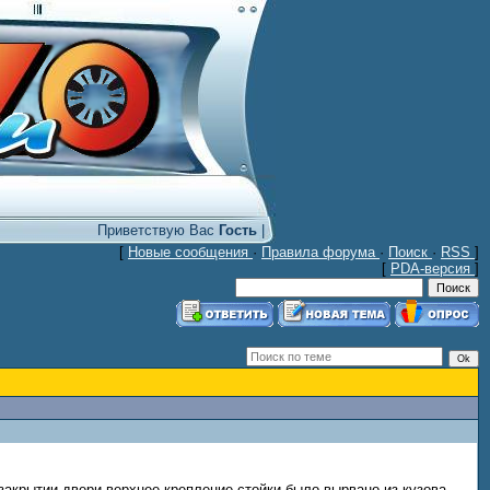
Приветствую Вас
Гость
|
[
Новые сообщения
·
Правила форума
·
Поиск
·
RSS
]
[
PDA-версия
]
закрытии двери верхнее крепление стойки было вырвано из кузова,