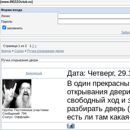
[
www.REZZOclub.ru
]
Форма входа
Логин:
Пароль:
запомнить
Забыл
Страница
1
из
2
1
2
»
Форум
»
Салон
»
Ручка открывания двери
Ручка открывания двери
Дата: Четверг, 29
Бородатый
В один прекрасны
открывания двери,
свободный ход и з
разбирать дверь (
Группа: Постоянные участники
Сообщений:
794
есть ли там кака
Статус:
Оффлайн