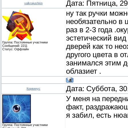
Дата: Пятница, 29
valkrajushkin
ну так ручки можн
необязательно в ц
раз в 2-3 года .о
эстетический вид
Группа: Постоянные участники
дверей как то нео
Сообщений:
2211
Статус:
Оффлайн
другого цвета в о
занимался этим де
облазиет .
Дата: Суббота, 30
Корвинус
У меня на передн
факт, раздражающ
я забил, есть н
Группа: Постоянные участники