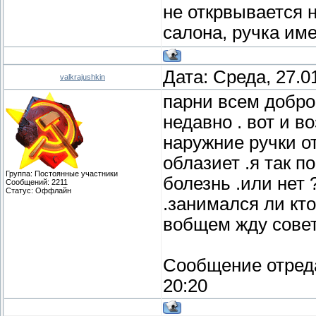
не открвывается 
салона, ручка им
Дата: Среда, 27.0
valkrajushkin
парни всем добро
недавно . вот и в
наружние ручки о
облазиет .я так п
Группа: Постоянные участники
болезнь .или нет ?
Сообщений:
2211
Статус:
Оффлайн
.занимался ли кт
вобщем жду сове
Сообщение отред
20:20