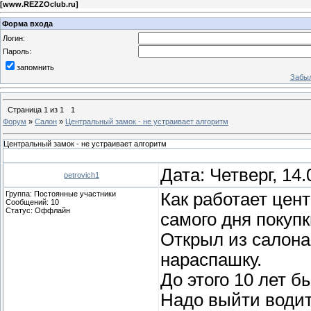
[
www.REZZOclub.ru
]
Форма входа
Логин:
Пароль:
запомнить
Забыл
Страница
1
из
1
1
Форум
»
Салон
»
Центральный замок - не устраивает алгоритм
Центральный замок - не устраивает алгоритм
Дата: Четверг, 14
petrovich1
Группа: Постоянные участники
Как работает цен
Сообщений:
10
Статус:
Оффлайн
самого дня покупк
Открыл из салона
нараспашку.
До этого 10 лет 
Надо выйти водит