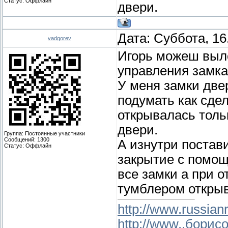
Статус:
Оффлайн
двери.
Дата: Суббота, 16
vadgorev
Игорь можеш выл
управления замк
У меня замки две
подумать как сде
открывалась толь
двери.
Группа: Постоянные участники
Сообщений:
1300
А изнутри постав
Статус:
Оффлайн
закрытие с помощ
все замки а при о
тумблером открыв
http://www.russianr
http://www..борис