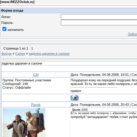
[
www.REZZOclub.ru
]
Форма входа
Логин:
Пароль:
запомнить
Забыл
Страница
1
из
1
1
Форум
»
Салон
»
заделка царапин в салоне
заделка царапин в салоне
GM
Дата: Понедельник, 04.08.2008, 19:01 | С
Группа: Постоянные участники
Поцарапал кожу на передней подушке безо
Сообщений:
148
краской. Есть ли какая-либо полироль с
Статус:
Оффлайн
привет
Pacak
Дата: Понедельник, 04.08.2008, 20:43 | С
Quote
(
GM
)
Есть ли какая-либо полироль с абразивом, чтобы
попробуй "антицарапин" тюбик стоит рубле