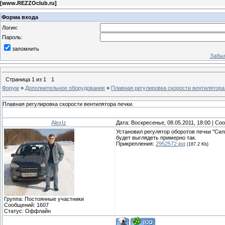
[
www.REZZOclub.ru
]
Форма входа
Логин:
Пароль:
запомнить
Забыл
Страница
1
из
1
1
Форум
»
Дополнительное оборудование
»
Плавная регулировка скорости вентилятора
Плавная регулировка скорости вентилятора печки.
AlexIz
Дата: Воскресенье, 08.05.2011, 18:00 | С
Установил регулятор оборотов печки "Сил
будет выглядеть примерно так.
Прикрепления:
2952572.jpg
(187.2 Kb)
Группа: Постоянные участники
Сообщений:
1607
Статус:
Оффлайн