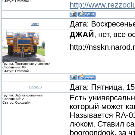
Статус:
Оффлайн
http://www.rezzocl
Дата: Воскресенье
Митя
ДЖАЙ
, нет, все
http://nsskn.narod.
Группа: Постоянные участники
Сообщений:
86
Статус:
Оффлайн
Дата: Пятница, 15
Danila-S
Группа: Заблокированные
Есть универсальн
Сообщений:
2
Статус:
Оффлайн
который может как
Называется RA-0
люком. Ставил са
booroondook, за ч