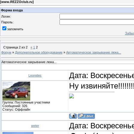
[
www.REZZOclub.ru
]
Форма входа
Логин:
Пароль:
запомнить
Забыл
Страница
2
из
2
«
1
2
Форум
»
Дополнительное оборудование
»
Автоматическое закрывание люка...
Автоматическое закрывание люка...
Дата: Воскресенье
Leonides
Ну извиняйте!!!!!!!
Группа: Постоянные участники
Сообщений:
326
Статус:
Оффлайн
Дата: Воскресенье
weter