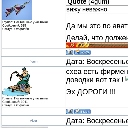
Quote
(
4gum
)
вижу неважно
Группа: Постоянные участники
Да мы это по ават
Сообщений:
525
Статус:
Оффлайн
Делай, что должен
Дата: Воскресенье
4gum
схеа есть фирмен
доводки вот так !
Эх ДОРОГИ !!!
Группа: Постоянные участники
Сообщений:
1041
Статус:
Оффлайн
Дата: Воскресенье
Alber