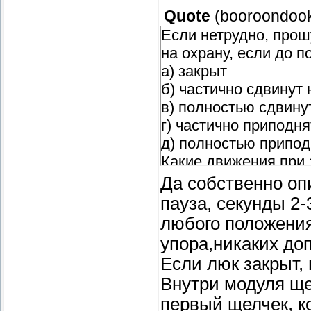
Quote
(
booroondoo
Если нетрудно, прош
на охрану, если до п
а) закрыт
б) частично сдвинут 
в) полностью сдвину
г) частично приподня
д) полностью припод
Какие движения при
подробно.
Да собственно оп
пауза, секунды 2-
любого положения
упора,никаких до
Если люк закрыт,
Внутри модуля щел
первый щелчек, ко