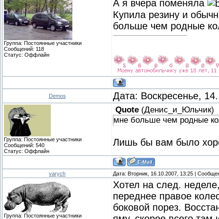
А я вчера поменяла
Купила резину и обычн
больше чем родные ко
Группа: Постоянные участники
Сообщений:
118
Статус:
Оффлайн
Дата: Воскресенье, 14
Demos
Quote
(
Денис_и_Юльчик
)
мне больше чем родные ко
Группа: Постоянные участники
Лишь бы вам было хо
Сообщений:
540
Статус:
Оффлайн
varych
Дата: Вторник, 16.10.2007, 13:25 | Сообщ
Хотел на след. неделе,
переднее правое колес
боковой порез. Восста
Группа: Постоянные участники
яму, скорее всего там 