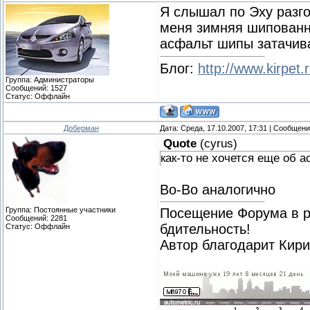
Я слышал по Эху разго
меня зимняя шипованная
асфальт шипы затачива
Блог:
http://www.kirpet.
Группа: Администраторы
Сообщений:
1527
Статус:
Оффлайн
Доберман
Дата: Среда, 17.10.2007, 17:31 | Сообщен
Quote
(
cyrus
)
как-то не хочется еще об 
Во-Во аналогично
Группа: Постоянные участники
Посещение Форума в ра
Сообщений:
2281
бдительность!
Статус:
Оффлайн
Автор благодарит Кир