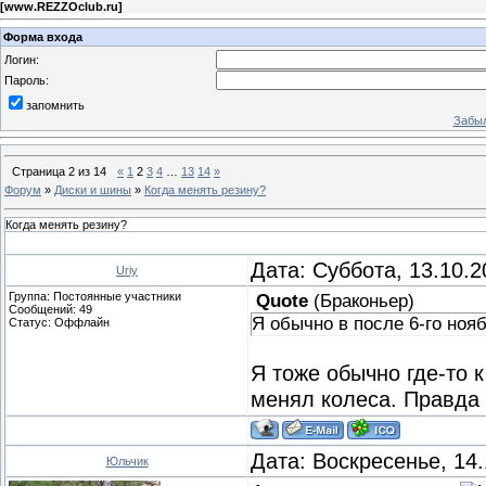
[
www.REZZOclub.ru
]
Форма входа
Логин:
Пароль:
запомнить
Забыл
Страница
2
из
14
«
1
2
3
4
…
13
14
»
Форум
»
Диски и шины
»
Когда менять резину?
Когда менять резину?
Дата: Суббота, 13.10.
Uriy
Группа: Постоянные участники
Quote
(
Браконьер
)
Сообщений:
49
Я обычно в после 6-го ноя
Статус:
Оффлайн
Я тоже обычно где-то 
менял колеса. Правда 
Дата: Воскресенье, 14
Юльчик