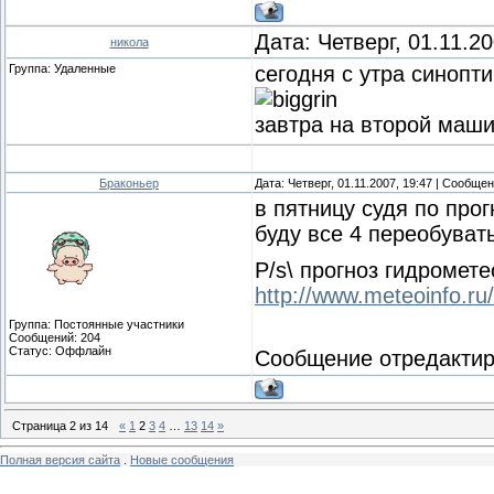
Дата: Четверг, 01.11.2
никола
Группа: Удаленные
сегодня с утра синопт
завтра на второй маш
Браконьер
Дата: Четверг, 01.11.2007, 19:47 | Сообще
в пятницу судя по прог
буду все 4 переобувать)
P/s\ прогноз гидромет
http://www.meteoinfo.ru
Группа: Постоянные участники
Сообщений:
204
Статус:
Оффлайн
Сообщение отредакти
Страница
2
из
14
«
1
2
3
4
…
13
14
»
Полная версия сайта
.
Новые сообщения