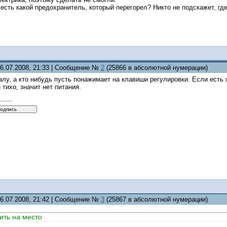
есть какой предохранитель, который перегорел? Никто не подскажет, гд
06.07.2008, 21:33 | Сообщение №
2
(25866 в абсолютной нумерации)
алу, а кто нибудь пусть понажимает на клавиши регулировки. Если есть
и тихо, значит нет питания.
06.07.2008, 21:42 | Сообщение №
3
(25867 в абсолютной нумерации)
ить на место