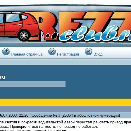
|
Главная страница
Регистрация
Вход
ru
06.07.2008, 21:20 | Сообщение №
1
(25864 в абсолютной нумерации)
ле снятия и покраски водительской двери перестал работать привод пра
рвис. Проверили, всё на месте, но привод не работает.
ектрика, поэтому сделать не смогли.