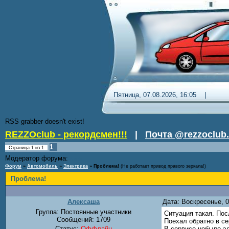
Пятница, 07.08.2026, 16:05 
RSS grabber doesn't exist!
REZZOclub - рекордсмен!!!
|
Почта @rezzoclub.
1
Страница
1
из
1
Модератор форума:
Nordic
Форум
»
Автомобиль
»
Электрика
»
Проблема!
(Не работает привод правого зеркала!)
Проблема!
Алексаша
Дата: Воскресенье, 
Группа: Постоянные участники
Ситуация такая. Пос
Сообщений:
1709
Поехал обратно в се
Статус:
Оффлайн
В сервисе небыло эл