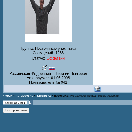
Группа: Постоянные участники
Сообщений:
1266
Статус:
Оффлайн
-------------------------------
Российская Федерация - Нижний Новгород
На форуме с 01.06.2008
Пользователь № 941
Форум
»
Автомобиль
»
Электрика
»
Проблема!
(Не работает привод правого зеркала!)
1
Страница
1
из
1