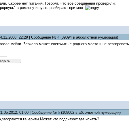
али. Скорее нет питания. Говорят, что все соединения проверили.
прорвусь" в ремзону и пусть разбирают при мне.
14.12.2008, 22:29 | Сообщение №
4
(39094 в абсолютной нумерации)
после мойки. Зеркало может соскочить с родного места и не реагироват
21.05.2012, 01:00 | Сообщение №
5
(109002 в абсолютной нумерации)
,загораются габариты.Может кто подскажет где искать?