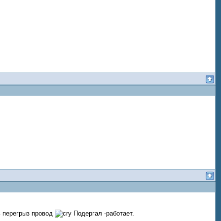
ь перегрыз провод
Подергал -работает.