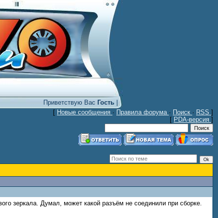
Приветствую Вас
Гость
|
[
Новые сообщения
·
Правила форума
·
Поиск
·
RSS
]
[
PDA-версия
]
вого зеркала. Думал, может какой разъём не соединили при сборке.