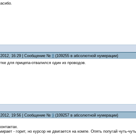
пасибо.
5.2012, 16:29 | Сообщение №
8
(109255 в абсолютной нумерации)
тке для прицепа-отвалился один из проводов.
5.2012, 19:56 | Сообщение №
9
(109257 в абсолютной нумерации)
контактах.
рает - горит, но курсор не двигается на компе. Опять попугай чуть-чут