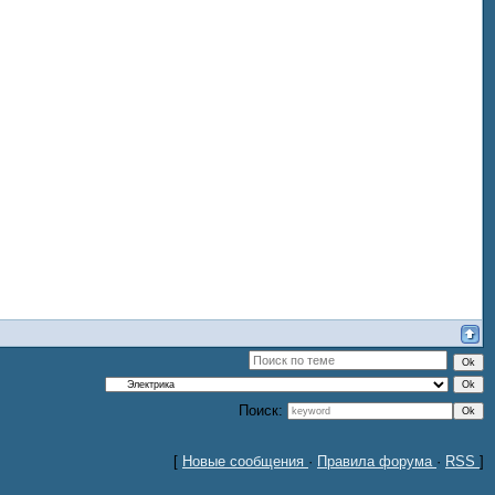
Поиск:
[
Новые сообщения
·
Правила форума
·
RSS
]