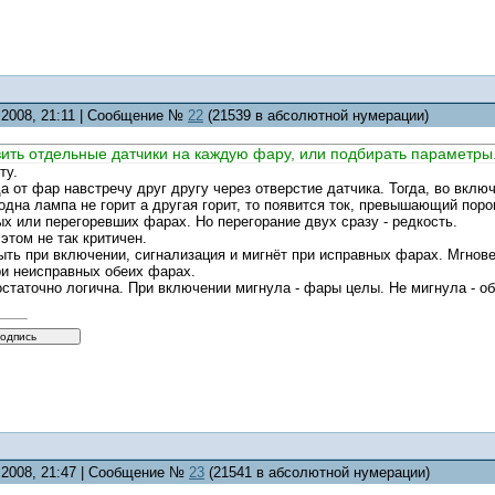
5.2008, 21:11 | Сообщение №
22
(21539 в абсолютной нумерации)
вить отдельные датчики на каждую фару, или подбирать параметры.
ту.
а от фар навстречу друг другу через отверстие датчика. Тогда, во вклю
 одна лампа не горит а другая горит, то появится ток, превышающий поро
х или перегоревших фарах. Но перегорание двух сразу - редкость.
этом не так критичен.
ыть при включении, сигнализация и мигнёт при исправных фарах. Мгнове
ри неисправных обеих фарах.
статочно логична. При включении мигнула - фары целы. Не мигнула - обе
5.2008, 21:47 | Сообщение №
23
(21541 в абсолютной нумерации)