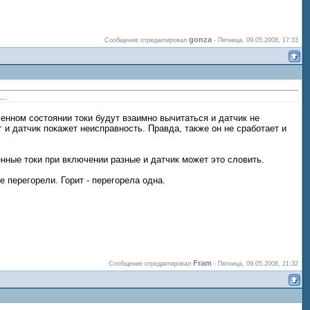
gonza
Сообщение отредактировал
-
Пятница, 09.05.2008, 17:33
..
ченном состоянии токи будут взаимно вычитаться и датчик не
г и датчик покажет неисправность. Правда, также он не сработает и
нные токи при включении разные и датчик может это словить.
 перегорели. Горит - перегорела одна.
Fram
Сообщение отредактировал
-
Пятница, 09.05.2008, 21:32