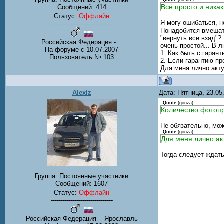
Quote
(
AlexIz
)
Всё просто и ника
Сообщений:
414
Статус:
Оффлайн
Я могу ошибаться, н
-------------------------------
Понадобится вмешат
"вернуть все взад"?
Российская Федерация - .
очень простой... В 
На форуме с 10.07.2007
1. Как быть с гаран
Пользователь № 103
2. Если гарантию пр
Для меня лично акту
AlexIz
Дата: Пятница, 23.0
Quote
(
gonza
)
Количество фотопр
Не обязательно, мож
Quote
(
gonza
)
Для меня лично ак
Тогда следует ждать
Группа: Постоянные участники
Сообщений:
1607
Статус:
Оффлайн
-------------------------------
Российская Федерация - Ярославль