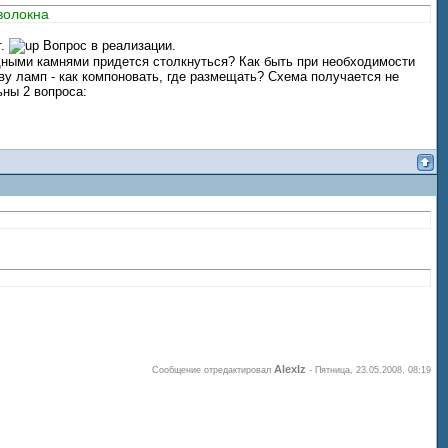
волокна
т.
Вопрос в реализации.
одными камнями придется столкнуться? Как быть при необходимости
ву ламп - как компоновать, где размещать? Схема получается не
ьны 2 вопроса:
AlexIz
Сообщение отредактировал
-
Пятница, 23.05.2008, 08:19