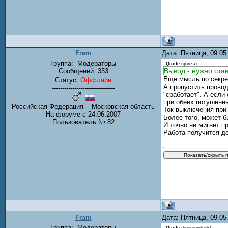
Fram
Дата: Пятница, 09.0
Группа:
Модераторы
Quote
(
gonza
)
Вывод - нужно ста
Сообщений:
353
Ещё мысль по секре
Статус:
Оффлайн
А пропустить провод
-------------------------------
"сработает". А если
при обеих потушенны
Российская Федерация - Московская область
Ток выключения при 
На форуме с 24.06.2007
Более того, может б
Пользователь № 82
И точно не мигнет п
Работа получится до
Fram
Дата: Пятница, 09.0
Группа:
Модераторы