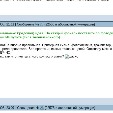
2008, 21:11 | Сообщение №
25
(22566 в абсолютной нумерации)
т маленько бредовая) идея. На каждый фонарь поставить по фотоди
и ИК пульта (типа телевизионного)
вая, а вполне правильная. Примерная схема: фотоэлемент, транзистор, р
, реле сработало. Всё просто и никаких токовых цепей. Оптопару можно
ТЛИЧНО.
ах, там что, нет штатного контроля ламп?
2008, 23:07 | Сообщение №
26
(22575 в абсолютной нумерации)