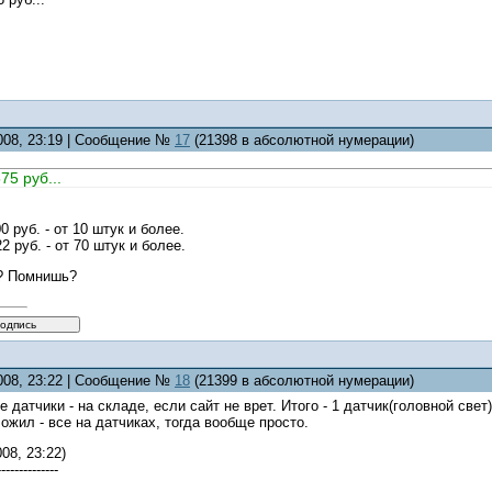
2008, 23:19 | Сообщение №
17
(21398 в абсолютной нумерации)
75 руб...
0 руб. - от 10 штук и более.
2 руб. - от 70 штук и более.
? Помнишь?
2008, 23:22 | Сообщение №
18
(21399 в абсолютной нумерации)
 датчики - на складе, если сайт не врет. Итого - 1 датчик(головной свет
жил - все на датчиках, тогда вообще просто.
08, 23:22)
--------------