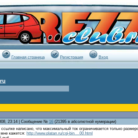
|
Главная страница
Регистрация
Вход
ru
2008, 23:14 | Сообщение №
16
(21395 в абсолютной нумерации)
 ссылке написано, что максимальный ток ограничивается только размеро
 мне кажется:
http://www.platan.ru/cgi-bin....00.html
 руб...