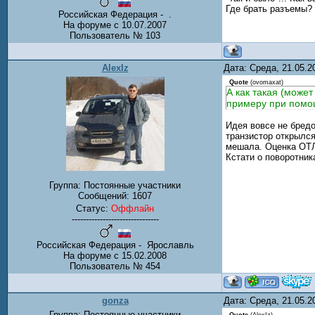
Где брать разъемы?
Российская Федерация - .
На форуме с 10.07.2007
Пользователь № 103
AlexIz
Дата: Среда, 21.05.
Quote
(
ovomaxat
)
А как такая (може
примеру при помощ
Идея вовсе не бредо
транзистор открылся
мешала. Оценка О
Кстати о поворотник
Группа: Постоянные участники
Сообщений:
1607
Статус:
Оффлайн
-------------------------------
Российская Федерация - Ярославль
На форуме с 15.02.2008
Пользователь № 454
gonza
Дата: Среда, 21.05.
Группа: Постоянные участники