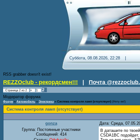
Суббота, 08.08.2026, 22:28 
RSS grabber doesn't exist!
REZZOclub - рекордсмен!!!
|
Почта @rezzoclub.
2
Страница
2
из
2
«
1
Модератор форума:
Nordic
Форум
»
Автомобиль
»
Электрика
»
Система контроля ламп (отсутствует)
(Нету ее!)
Система контроля ламп (отсутствует)
gonza
Дата: Среда, 07.05.
Группа: Постоянные участники
В даташите по твоей
Сообщений:
414
CSDA1BC подойдет,
Статус:
Оффлайн
Только вот цена - 575