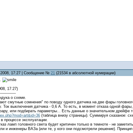
5.2008, 17:27 | Сообщение №
21
(21534 в абсолютной нумерации)
..
08, 17:27)
--------------
ндука о схеме.
зают смутные сомнения" по поводу одного датчика на две фары головног
. Ток выключения датчика - 0,6 А. То есть, в момент отказа одной фары,
ару, или подбирать параметры... Есть данные о значительном дрейфе т
index.php?mod=art&id=36
(таблица внизу страницы). Суммируя сказаное: сх
 в процессе эксплуатации.
тказ ламп головного света будет критичен только в темноте - не заметить
ли и инженеры ВАЗа (или те, у кого они подсмотрели решение). Принцип