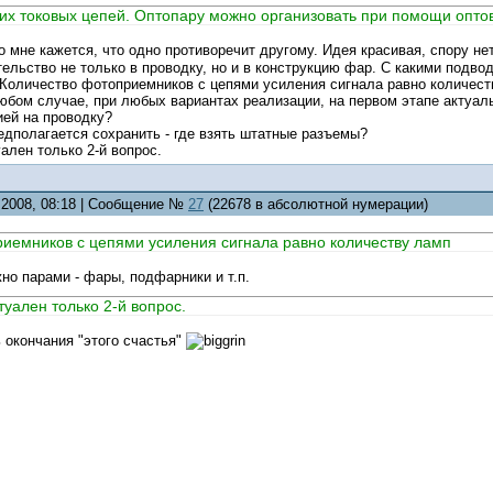
ких токовых цепей. Оптопару можно организовать при помощи опто
о мне кажется, что одно противоречит другому. Идея красивая, спору не
ельство не только в проводку, но и в конструкцию фар. С какими подв
 Количество фотоприемников с цепями усиления сигнала равно количест
любом случае, при любых вариантах реализации, на первом этапе актуал
тией на проводку?
едполагается сохранить - где взять штатные разъемы?
ален только 2-й вопрос.
5.2008, 08:18 | Сообщение №
27
(22678 в абсолютной нумерации)
иемников с цепями усиления сигнала равно количеству ламп
но парами - фары, подфарники и т.п.
туален только 2-й вопрос.
 окончания "этого счастья"