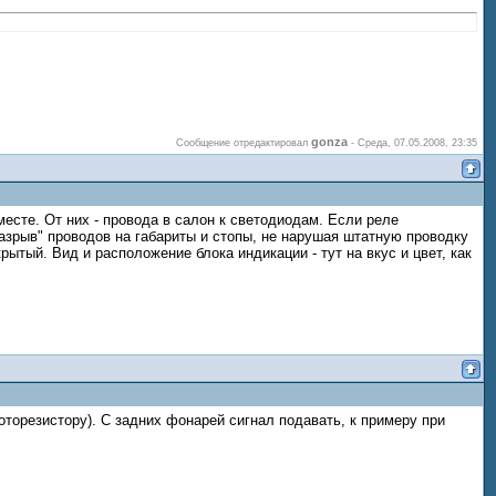
gonza
Сообщение отредактировал
-
Среда, 07.05.2008, 23:35
месте. От них - провода в салон к светодиодам. Если реле
разрыв" проводов на габариты и стопы, не нарушая штатную проводку
крытый. Вид и расположение блока индикации - тут на вкус и цвет, как
торезистору). С задних фонарей сигнал подавать, к примеру при