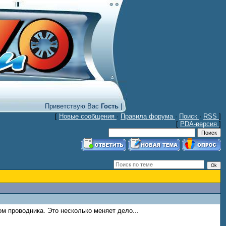
Приветствую Вас
Гость
|
[
Новые сообщения
·
Правила форума
·
Поиск
·
RSS
]
[
PDA-версия
]
м проводника. Это несколько меняет дело...