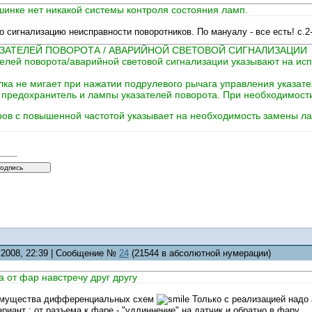
инке нет никакой системы контроля состояния ламп.
ро сигнализацию неисправности поворотников. По мануалу - все есть! с.2
ЗАТЕЛЕЙ ПОВОРОТА / АВАРИЙНОЙ СВЕТОВОЙ СИГНАЛИЗАЦИИ
елей поворота/аварийной световой сигнализации указывают на исп
лка не мигает при нажатии подрулевого рычага управления указат
 предохранитель и лампы указателей поворота. При необходимост
ов с повышенной частотой указывает на необходимость замены ла
5.2008, 22:39 | Сообщение №
24
(21544 в абсолютной нумерации)
а от фар навстречу друг другу
имущества дифференциальных схем
Только с реализацией надо 
вариант : от разъема к фаре - "удлиннение" на датчик и обратно в фару.