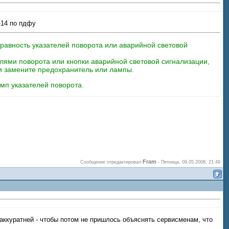
-14 по пдфу
равность указателей поворота или аварийной световой
елями поворота или кнопки аварийной световой сигнализации,
и замените предохранитель или лампы.
мп указателей поворота.
Fram
Сообщение отредактировал
-
Пятница, 09.05.2008, 21:49
аккуратней - чтобы потом не пришлось объяснять сервисменам, что