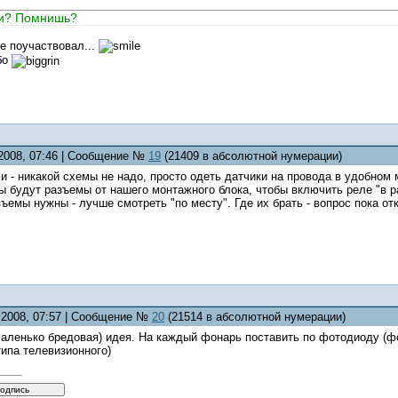
ли? Помнишь?
е поучаствовал...
бо
.2008, 07:46 | Сообщение №
19
(21409 в абсолютной нумерации)
и - никакой схемы не надо, просто одеть датчики на провода в удобном 
ы будут разъемы от нашего монтажного блока, чтобы включить реле "в 
зъемы нужны - лучше смотреть "по месту". Где их брать - вопрос пока от
5.2008, 07:57 | Сообщение №
20
(21514 в абсолютной нумерации)
маленько бредовая) идея. На каждый фонарь поставить по фотодиоду (фо
ипа телевизионного)