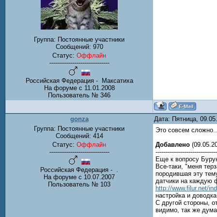
Группа: Постоянные участники
Сообщений:
970
Статус:
Оффлайн
-------------------------------
Российская Федерация - Максатиха
На форуме с 11.01.2008
Пользователь № 346
gonza
Дата: Пятница, 09.0
Группа: Постоянные участники
Это совсем сложно.
Сообщений:
414
Добавлено
(09.05.20
Статус:
Оффлайн
-------------------------------
-------------------------------
Еще к вопросу Буру
Все-таки, "меня тер
Российская Федерация - .
породившая эту тему
На форуме с 10.07.2007
датчики на каждую ф
Пользователь № 103
http://www.filur.net/
настройка и доводка
С другой стороны, о
видимо, так же дума