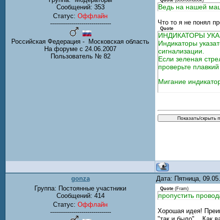
Quote
(
booroondook
)
Ведь на нашей маш
Сообщений:
353
Статус:
Оффлайн
Что то я не понял п
-------------------------------
Quote
ИНДИКАТОРЫ УКА
Российская Федерация - Московская область
Индикаторы указат
На форуме с 24.06.2007
сигнализации.
Пользователь № 82
Если зеленая стре
проверьте плавкий
Мигание индикатор
gonza
Дата: Пятница, 09.0
Группа: Постоянные участники
Quote
(
Fram
)
пропустить провод
Сообщений:
414
Статус:
Оффлайн
Хорошая идея! Пре
-------------------------------
"так и было"... Как 