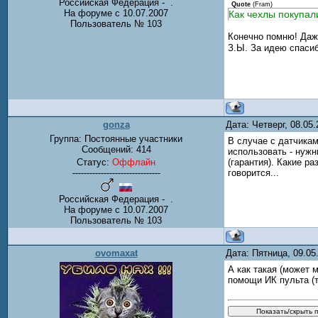
Российская Федерация - .
Quote
(
Fram
)
На форуме с 10.07.2007
Как чехлы покупа
Пользователь № 103
Конечно помню! Даж
З.Ы. За идею спаси
gonza
Дата: Четверг, 08.05
Группа: Постоянные участники
В случае с датчикам
Сообщений:
414
использовать - нужн
Статус:
Оффлайн
(гарантия). Какие ра
-------------------------------
говорится...
Российская Федерация - .
На форуме с 10.07.2007
Пользователь № 103
ovomaxat
Дата: Пятница, 09.0
А как такая (может 
помощи ИК пульта (т