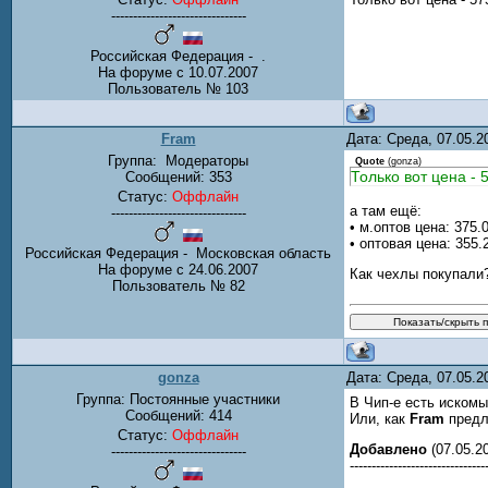
-------------------------------
Российская Федерация - .
На форуме с 10.07.2007
Пользователь № 103
Fram
Дата: Среда, 07.05.
Группа:
Модераторы
Quote
(
gonza
)
Только вот цена - 5
Сообщений:
353
Статус:
Оффлайн
а там ещё:
-------------------------------
• м.оптов цена: 375.0
• оптовая цена: 355.2
Российская Федерация - Московская область
На форуме с 24.06.2007
Как чехлы покупали
Пользователь № 82
gonza
Дата: Среда, 07.05.
Группа: Постоянные участники
В Чип-е есть искомые
Сообщений:
414
Или, как
Fram
предло
Статус:
Оффлайн
Добавлено
(07.05.20
-------------------------------
-------------------------------