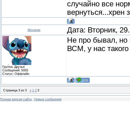
случайно все нор
вернуться...хрен 
Дата: Вторник, 29
Механик
Не про бывал, но
ВСМ, у нас такого 
Группа: Друзья
Сообщений:
5055
Статус:
Оффлайн
Страница
3
из
3
«
1
2
3
Полная версия сайта
.
Новые сообщения