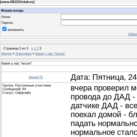
[
www.REZZOclub.ru
]
Форма входа
Логин:
Пароль:
запомнить
Забыл
Страница
3
из
3
«
1
2
3
Форум
»
Электрика
»
Какие у нас "мозги"
Какие у нас "мозги"
Дата: Пятница, 24
Master75
Группа: Постоянные участники
вчера проверил ме
Сообщений:
94
Статус:
Оффлайн
провода до ДАД -
датчике ДАД - все
поехал домой - б
падать нормально
нормальное стало,