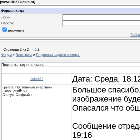
[
www.REZZOclub.ru
]
Форма входа
Логин:
Пароль:
запомнить
Забыл
Страница
2
из
2
«
1
2
Форум
»
Электрика
»
Подсветка заднего номера.
Подсветка заднего номера.
Дата: Среда, 18.1
aleks614
Группа: Постоянные участники
Большое спасибо,
Сообщений:
53
Статус:
Оффлайн
изображение буде
Опасался что обш
Сообщение отред
19:16