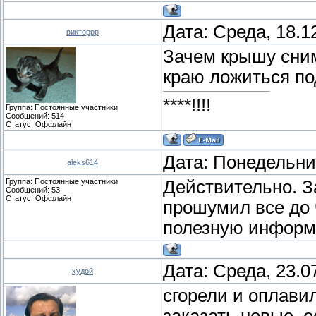
Дата: Среда, 18.1
викторрр
Зачем крышу сни
краю ложиться по
****!!!!
Группа: Постоянные участники
Сообщений:
514
Статус:
Оффлайн
Дата: Понедельник
aleks614
Группа: Постоянные участники
Действительно. З
Сообщений:
53
Статус:
Оффлайн
прошумил все до 
полезную информ
Дата: Среда, 23.0
худой
сгорели и оплави
заказать новые, е