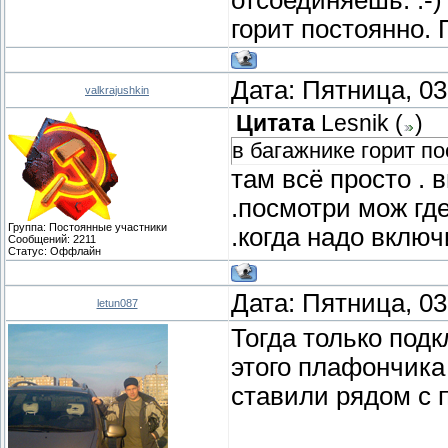
горит постоянно. 
Дата: Пятница, 03
valkrajushkin
Цитата
Lesnik
(
)
в багажнике горит п
там всё просто .
.посмотри мож гд
Группа: Постоянные участники
.когда надо вклю
Сообщений:
2211
Статус:
Оффлайн
Дата: Пятница, 03
letun087
Тогда только под
этого плафончика 
ставили рядом с 