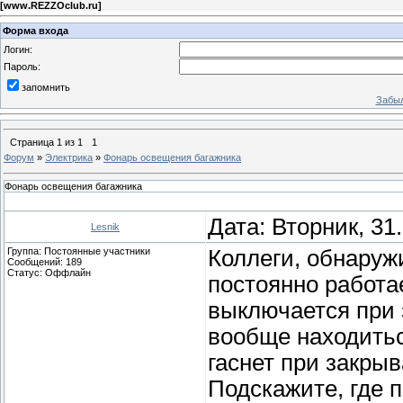
[
www.REZZOclub.ru
]
Форма входа
Логин:
Пароль:
запомнить
Забыл
Страница
1
из
1
1
Форум
»
Электрика
»
Фонарь освещения багажника
Фонарь освещения багажника
Дата: Вторник, 31
Lesnik
Группа: Постоянные участники
Коллеги, обнаруж
Сообщений:
189
Статус:
Оффлайн
постоянно работа
выключается при 
вообще находитьс
гаснет при закрыв
Подскажите, где 