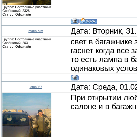
Группа: Постоянные участники
Сообщений:
2326
Статус:
Оффлайн
Дата: Вторник, 31
mario-sim
Группа: Постоянные участники
свет в багажнике
Сообщений:
203
Статус:
Оффлайн
гаснет когда все 
то есть лампа в б
одинаковых усло
Дата: Среда, 01.0
letun087
При открытии люб
салоне и в багажн