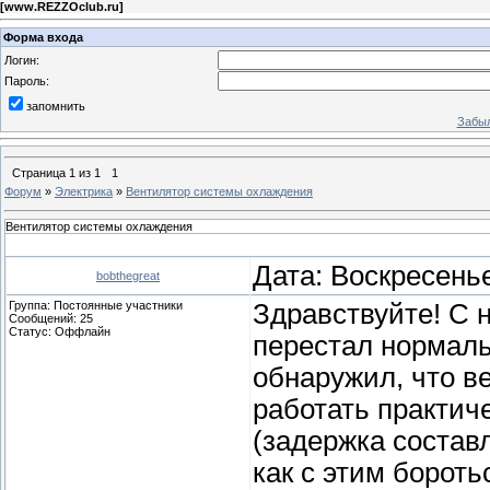
[
www.REZZOclub.ru
]
Форма входа
Логин:
Пароль:
запомнить
Забыл
Страница
1
из
1
1
Форум
»
Электрика
»
Вентилятор системы охлаждения
Вентилятор системы охлаждения
Дата: Воскресенье
bobthegreat
Группа: Постоянные участники
Здравствуйте! С 
Сообщений:
25
Статус:
Оффлайн
перестал нормаль
обнаружил, что в
работать практиче
(задержка составл
как с этим бороть