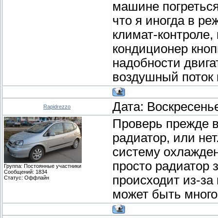
машине погретьс
что я иногда в ре
климат-контроле,
кондиционер кноп
надобности двига
воздушный поток 
Дата: Воскресенье
Rapidrezzo
Проверь прежде в
радиатор, или нет
систему охлажден
просто радиатор 
Группа: Постоянные участники
Сообщений:
1834
происходит из-за
Статус:
Оффлайн
может быть много