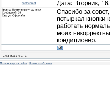
Дата: Вторник, 16
bobthegreat
Группа: Постоянные участники
Спасибо за совет
Сообщений:
25
Статус:
Оффлайн
потыркал кнопки 
работать нормаль
моих некорректны
кондиционер.
Страница
1
из
1
1
Полная версия сайта
.
Новые сообщения