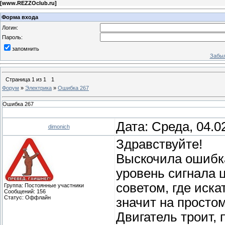
[
www.REZZOclub.ru
]
Форма входа
Логин:
Пароль:
запомнить
Забыл
Страница
1
из
1
1
Форум
»
Электрика
»
Ошибка 267
Ошибка 267
Дата: Среда, 04.0
dimonich
Здравствуйте!
Выскочила ошибка
уровень сигнала 
советом, где иска
Группа: Постоянные участники
Сообщений:
156
Статус:
Оффлайн
значит на просто
Двигатель троит, 