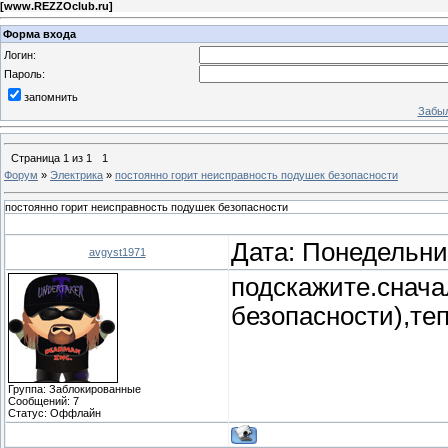
[
www.REZZOclub.ru
]
Форма входа
Логин:
Пароль:
запомнить
Забыл
Страница
1
из
1
1
Форум
»
Электрика
»
постоянно горит неисправность подушек безопасности
постоянно горит неисправность подушек безопасности
Дата: Понедельник
avgyst1971
подскажите.снача
безопасности),те
Группа: Заблокированные
Сообщений:
7
Статус:
Оффлайн