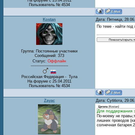
На форуме с 25.04.2011
Пользователь № 4534
Kostan
Дата: Пятница, 28.0
По теме - найти под
Группа: Постоянные участники
Сообщений:
373
Статус:
Оффлайн
-------------------------------
Российская Федерация - Тула
На форуме с 25.04.2011
Пользователь № 4534
Zayac
Дата: Суббота, 29.0
Цитата
(
Kostan
)
Для поддержания 
По-моему не правы,т
лишних проводов (ка
солнечная батарея.2