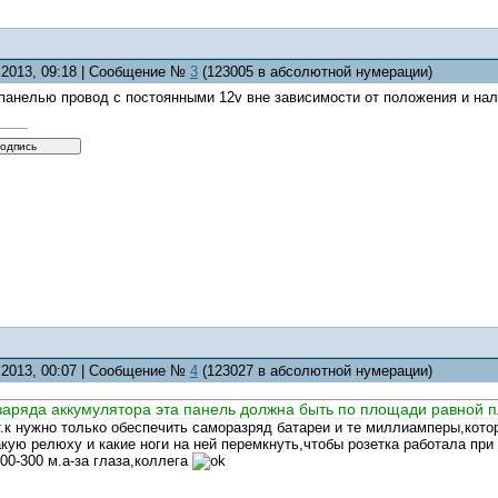
6.2013, 09:18 | Сообщение №
3
(123005 в абсолютной нумерации)
 панелью провод с постоянными 12v вне зависимости от положения и на
6.2013, 00:07 | Сообщение №
4
(123027 в абсолютной нумерации)
заряда аккумулятора эта панель должна быть по площади равной 
.к нужно только обеспечить саморазряд батареи и те миллиамперы,котор
кую релюху и какие ноги на ней перемкнуть,чтобы розетка работала пр
00-300 м.а-за глаза,коллега