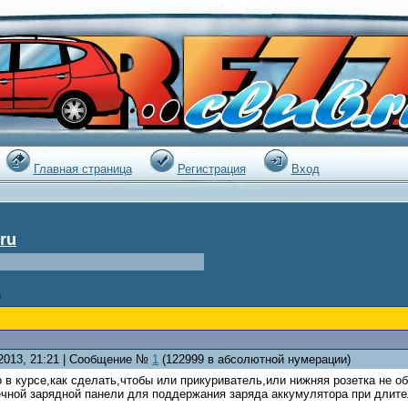
|
Главная страница
Регистрация
Вход
ru
)
.2013, 21:21 | Сообщение №
1
(122999 в абсолютной нумерации)
 в курсе,как сделать,чтобы или прикуриватель,или нижняя розетка не 
ечной зарядной панели для поддержания заряда аккумулятора при длите