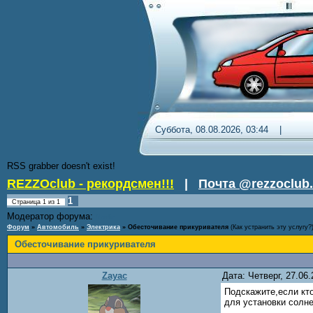
Суббота, 08.08.2026, 03:44 
RSS grabber doesn't exist!
REZZOclub - рекордсмен!!!
|
Почта @rezzoclub.
1
Страница
1
из
1
Модератор форума:
Nordic
Форум
»
Автомобиль
»
Электрика
»
Обесточивание прикуривателя
(Как устранить эту услугу?
Обесточивание прикуривателя
Zayac
Дата: Четверг, 27.06
Подскажите,если кто
для установки солн