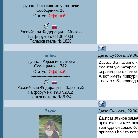
Группа: Постоянные участники
Сообщений:
16
Статус:
Оффлайн
-------------------------------
Российская Федерация - Mосква
На форуме с 08.06.2009
Пользователь № 1826
mihaz
Дата: Суббота, 29.0
Группа:
Администраторы
Zavac, Вы наверно х
Сообщений:
1742
солнечную батарею, 
Статус:
Оффлайн
соразмерно с самора
-------------------------------
А вот иметь прикури
Только я бы провод 
Российская Федерация - Заречный
На форуме с 19.07.2012
Пользователь № 6734
Zayac
Дата: Суббота, 29.0
Да,правильное замеч
практически места(к
торпеде ей самое-бы
привязан.Как-то вот 