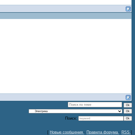
Поиск:
[
Новые сообщения
·
Правила форума
·
RSS
]