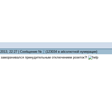
6.2013, 22:27 | Сообщение №
7
(123034 в абсолютной нумерации)
не заморачивался принудительным отключением розеток?!