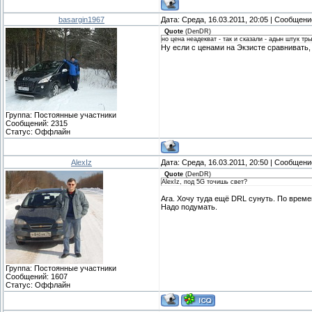
basargin1967
Дата: Среда, 16.03.2011, 20:05 | Сообщен
Quote
(
DenDR
)
но цена неадекват - так и сказали - адын штук тр
Ну если с ценами на Экзисте сравнивать, 
Группа: Постоянные участники
Сообщений:
2315
Статус:
Оффлайн
AlexIz
Дата: Среда, 16.03.2011, 20:50 | Сообщен
Quote
(
DenDR
)
AlexIz, под 5G точишь свет?
Ага. Хочу туда ещё DRL сунуть. По времен
Надо подумать.
Группа: Постоянные участники
Сообщений:
1607
Статус:
Оффлайн