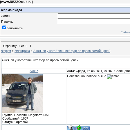
[
www.REZZOclub.ru
]
Форма входа
Логин:
Пароль:
запомнить
Забыл
Страница
1
из
1
1
Форум
»
Электрика
»
А нет-ли у кого "лишних" фар по преемлемой цене?
А нет-ли у кого "лишних" фар по преемлемой цене?
AlexIz
Дата: Среда, 16.03.2011, 07:46 | Сообщен
Собственно, вопрос выше
Группа: Постоянные участники
Сообщений:
1607
Статус:
Оффлайн